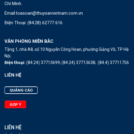
Chí Minh.
Email:
toasoan@thuysanvietnam.com.vn
Điện Thoại:
(84.28) 62777 616
VĂN PHÒNG MIỀN BẮC
Tầng 1, nhà A8, số 10 Nguyễn Công Hoan, phường Giảng Võ, TP Hà
Nội.
Điện thoại:
(84.24) 37713699;
(84.24) 37713638;
(84.4) 37711756
LIÊN HỆ
QUẢNG CÁO
GÓP Ý
LIÊN HỆ