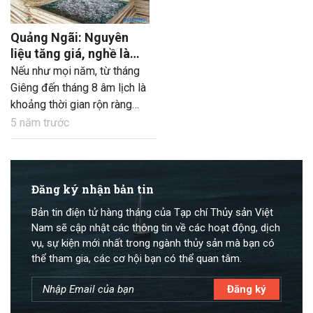
Quảng Ngãi: Nguyên
liệu tăng giá, nghề làm
nước mắm, chế biến hải
Nếu như mọi năm, từ tháng
sản gặp khó
Giêng đến tháng 8 âm lịch là
khoảng thời gian rộn ràng
nhất tại các làng nghề sản
5 năm trước
xuất nước mắm, chế biến hải
sản truyền thống, thì năm
nay, người làm nghề này
đành phải sản xuất cầm
Đăng ký nhận bản tin
chừng, do thiếu nguyên liệu
Bản tin điện tử hàng tháng của Tạp chí Thủy sản Việt
và ảnh hưởng của dịch
Nam sẽ cập nhật các thông tin về các hoạt động, dịch
Covid-19.
vụ, sự kiện mới nhất trong ngành thủy sản mà bạn có
thể tham gia, các cơ hội bạn có thể quan tâm.