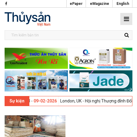
ePaper
eMagazine
English
i lần thứ 13 -
09-02-2026
London, UK - Hội nghị Thượng đỉnh Đổi mới
Sự kiện