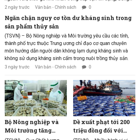
thời nghiên cứu triển khai các gói vay chuyên biệt dành cho
2 ngày trước
Văn bản - Chính sách
0
doanh nghiệp thu mua, chế biến và xuất khẩu thủy sản.
Ngăn chặn nguy cơ tồn dư kháng sinh trong
sản phẩm thủy sản
(TSVN) – Bộ Nông nghiệp và Môi trường yêu cầu các tỉnh,
thành phố trực thuộc Trung ương chỉ đạo cơ quan chuyên
môn hướng dẫn người dân không lạm dụng kháng sinh và
không sử dụng kháng sinh cấm trong nuôi trồng thủy sản.
3 ngày trước
Văn bản - Chính sách
0
Bộ Nông nghiệp và
Đề xuất phạt tới 200
Môi trường tăng
triệu đồng đối với
cường kiểm tra truy
hành vi xâm hại