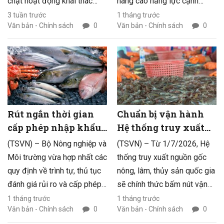
chặt hoạt động khai thác
nâng cao năng lực cạnh
thủy sản bất hợp pháp, trong
tranh, nhu cầu vốn cho sản
3 tuần trước
1 tháng trước
Văn bản - Chính sách
0
Văn bản - Chính sách
0
đó mức phạt cao nhất lên tới
xuất, chế biến và xuất khẩu
300 triệu đồng đối với các
ngày càng trở nên cấp thiết.
hành vi tiếp tay cho tàu cá vi
Việc khơi thông dòng tín
phạm hoặc mua bán, vận
dụng được kỳ vọng sẽ tạo
chuyển thủy sản có nguồn
thêm động lực để ngành
gốc bất hợp pháp.
thủy sản đẩy mạnh đầu tư,
mở rộng thị trường và phát
Rút ngắn thời gian
Chuẩn bị vận hành
triển bền vững.
cấp phép nhập khẩu
Hệ thống truy xuất
thủy sản sống
nguồn gốc nông, lâm,
(TSVN) – Bộ Nông nghiệp và
(TSVN) – Từ 1/7/2026, Hệ
thủy sản
Môi trường vừa hợp nhất các
thống truy xuất nguồn gốc
quy định về trình tự, thủ tục
nông, lâm, thủy sản quốc gia
đánh giá rủi ro và cấp phép
sẽ chính thức bấm nút vận
nhập khẩu thủy sản sống,
hành. Việc áp dụng công
1 tháng trước
1 tháng trước
Văn bản - Chính sách
0
Văn bản - Chính sách
0
đồng thời cập nhật nhiều nội
nghệ số vào minh bạch