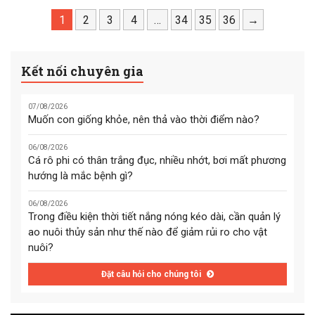
dung sửa đổi mới nhằm đơn
nguồn gốc chính là tấm vé
giản hóa thủ tục hành chính
1
2
3
4
…
quyết định quyền lưu thông
34
35
36
→
và tăng cường kiểm soát
của các sản phẩm thủy sản
nguy cơ đối với các loài thủy
trên thị trường, định hình lại
Kết nối chuyên gia
sản sống nhập khẩu.
toàn bộ chuỗi giá trị.
07/08/2026
Muốn con giống khỏe, nên thả vào thời điểm nào?
06/08/2026
Cá rô phi có thân trắng đục, nhiều nhớt, bơi mất phương
hướng là mắc bệnh gì?
06/08/2026
Trong điều kiện thời tiết nắng nóng kéo dài, cần quản lý
ao nuôi thủy sản như thế nào để giảm rủi ro cho vật
nuôi?
Đặt câu hỏi cho chúng tôi