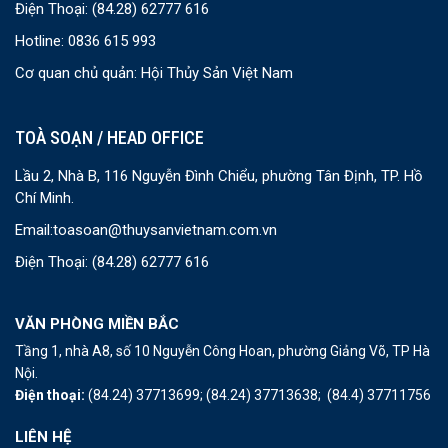
Điện Thoại:
(84.28) 62777 616
Hotline: 0836 615 993
Cơ quan chủ quản: Hội Thủy Sản Việt Nam
TOÀ SOẠN / HEAD OFFICE
Lầu 2, Nhà B, 116 Nguyễn Đình Chiểu, phường Tân Định, TP. Hồ
Chí Minh.
Email:
toasoan@thuysanvietnam.com.vn
Điện Thoại:
(84.28) 62777 616
VĂN PHÒNG MIỀN BẮC
Tầng 1, nhà A8, số 10 Nguyễn Công Hoan, phường Giảng Võ, TP Hà
Nội.
Điện thoại:
(84.24) 37713699;
(84.24) 37713638;
(84.4) 37711756
LIÊN HỆ