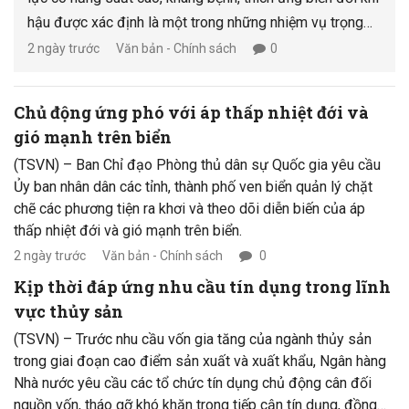
hậu được xác định là một trong những nhiệm vụ trọng
tâm trong Kế hoạch phát triển công nghiệp sinh học
2 ngày trước
Văn bản - Chính sách
0
ngành nông nghiệp và môi trường giai đoạn đến năm
2045.
Chủ động ứng phó với áp thấp nhiệt đới và
gió mạnh trên biển
(TSVN) – Ban Chỉ đạo Phòng thủ dân sự Quốc gia yêu cầu
Ủy ban nhân dân các tỉnh, thành phố ven biển quản lý chặt
chẽ các phương tiện ra khơi và theo dõi diễn biến của áp
thấp nhiệt đới và gió mạnh trên biển.
2 ngày trước
Văn bản - Chính sách
0
Kịp thời đáp ứng nhu cầu tín dụng trong lĩnh
vực thủy sản
(TSVN) – Trước nhu cầu vốn gia tăng của ngành thủy sản
trong giai đoạn cao điểm sản xuất và xuất khẩu, Ngân hàng
Nhà nước yêu cầu các tổ chức tín dụng chủ động cân đối
nguồn vốn, tháo gỡ khó khăn trong tiếp cận tín dụng, đồng