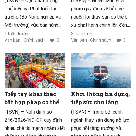
(TSVN) – Cục Chất lượng,
(TSVN) – Nhiều hành vi vi
xuất nguồn gốc thủy
nguồn lợi thủy sản
Chế biến và Phát triển thị
phạm quy định về bảo vệ
sản xuất khẩu
trường (Bộ Nông nghiệp và
nguồn lợi thủy sản có thể bị
Môi trường) vừa ban hành
xử phạt hành chính lên đến
quyết định thành lập 10
200 triệu đồng, đồng thời bị
1 tuần trước
3 tuần trước
Văn bản - Chính sách
0
Văn bản - Chính sách
0
đoàn kiểm tra việc thực hiện
tịch thu tang vật, phương
truy xuất nguồn gốc tại các
tiện, tước giấy phép khai
cơ sở sản xuất, chế biến
thác, buộc khôi phục hiện
thủy sản xuất khẩu có nguồn
trạng hoặc thực hiện các
gốc khai thác, thủy sản sống
biện pháp khắc phục hậu
và nhuyễn thể hai mảnh vỏ
quả khác.
trên phạm vi cả nước.
Tiếp tay khai thác
Khơi thông tín dụng,
bất hợp pháp có thể bị
tiếp sức cho tăng
phạt tới 300 triệu
trưởng thủy sản
(TSVN) – Nghị định số
(TSVN) – Trong bối cảnh
đồng
246/2026/NĐ-CP quy định
ngành thủy sản đang nỗ lực
nhiều chế tài mạnh nhằm siết
phục hồi tăng trưởng và