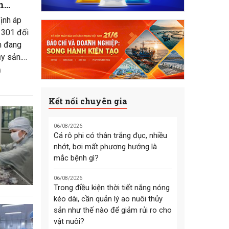
h
ng Hoa
ịnh áp
 301 đối
m đang
ủy sản.
m, cá tra,
0
iều mặt
ng danh
Kết nối chuyên gia
ăng bất
ốc gia
06/08/2026
Cá rô phi có thân trắng đục, nhiều
nhớt, bơi mất phương hướng là
mắc bệnh gì?
06/08/2026
Trong điều kiện thời tiết nắng nóng
kéo dài, cần quản lý ao nuôi thủy
sản như thế nào để giảm rủi ro cho
vật nuôi?