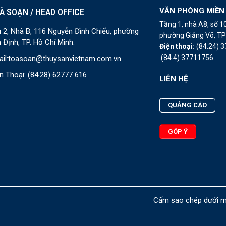
VĂN PHÒNG MIỀN
À SOẠN / HEAD OFFICE
Tầng 1, nhà A8, số 
 2, Nhà B, 116 Nguyễn Đình Chiểu, phường
phường Giảng Võ, TP 
 Định, TP. Hồ Chí Minh.
Điện thoại:
(84.24) 
(84.4) 37711756
il:
toasoan@thuysanvietnam.com.vn
n Thoại:
(84.28) 62777 616
LIÊN HỆ
QUẢNG CÁO
GÓP Ý
Cấm sao chép dưới mọ