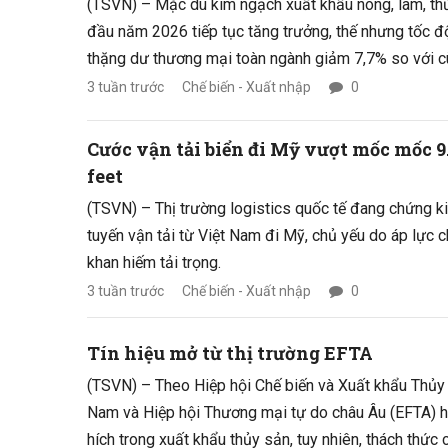
(TSVN) – Mặc dù kim ngạch xuất khẩu nông, lâm, th
đầu năm 2026 tiếp tục tăng trưởng, thế nhưng tốc đ
thặng dư thương mại toàn ngành giảm 7,7% so với c
3 tuần trước
Chế biến - Xuất nhập
0
Cước vận tải biển đi Mỹ vượt mốc mốc 9
feet
(TSVN) – Thị trường logistics quốc tế đang chứng k
tuyến vận tải từ Việt Nam đi Mỹ, chủ yếu do áp lực c
khan hiếm tải trọng.
3 tuần trước
Chế biến - Xuất nhập
0
Tín hiệu mở từ thị trường EFTA
(TSVN) – Theo Hiệp hội Chế biến và Xuất khẩu Thủy 
Nam và Hiệp hội Thương mại tự do châu Âu (EFTA) h
hích trong xuất khẩu thủy sản, tuy nhiên, thách thức c