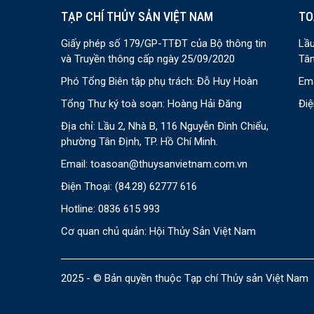
TẠP CHÍ THỦY SẢN VIỆT NAM
TO
Giấy phép số 179/GP-TTĐT của Bộ thông tin
Lầu
và Truyền thông cấp ngày 25/09/2020
Tân
Phó Tổng Biên tập phụ trách: Đỗ Huy Hoàn
Ema
Tổng Thư ký toà soạn: Hoàng Hải Đăng
Điệ
Địa chỉ: Lầu 2, Nhà B, 116 Nguyễn Đình Chiểu,
phường Tân Định, TP. Hồ Chí Minh.
Email:
toasoan@thuysanvietnam.com.vn
Điện Thoại:
(84.28) 62777 616
Hotline: 0836 615 993
Cơ quan chủ quản: Hội Thủy Sản Việt Nam
2025 - © Bản quyền thuộc Tạp chí Thủy sản Việt Nam