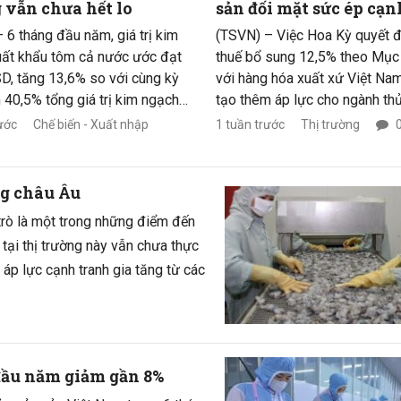
vẫn chưa hết lo
sản đối mặt sức ép cạn
tranh lớn tại thị trườ
 6 tháng đầu năm, giá trị kim
(TSVN) – Việc Hoa Kỳ quyết đ
Kỳ
uất khẩu tôm cả nước ước đạt
thuế bổ sung 12,5% theo Mục
SD, tăng 13,6% so với cùng kỳ
với hàng hóa xuất xứ Việt Na
 40,5% tổng giá trị kim ngạch
tạo thêm áp lực cho ngành th
u chung của toàn ngành thủy
Đặc biệt, các sản phẩm như tô
ước
Chế biến - Xuất nhập
1 tuần trước
Thị trường
 nhiên, phía sau con số tăng
cá ngừ, mực, bạch tuộc và nh
ầy ấn tượng trên, các doanh
hàng chế biến không nằm tro
gành tôm vẫn chưa hết nỗi lo
mục được miễn trừ, làm gia t
ng châu Âu
c về chi phí, thị trường,
lợi cạnh tranh so với nhiều qu
 trò là một trong những điểm đến
cs… vẫn tiềm ẩn nhiều nguy cơ
xuất khẩu khác.
tại thị trường này vẫn chưa thực
 định.
áp lực cạnh tranh gia tăng từ các
 đầu năm giảm gần 8%