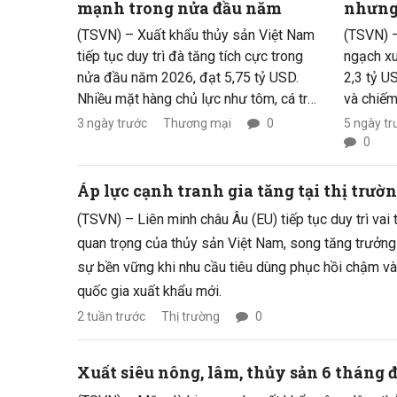
mạnh trong nửa đầu năm
nhưng 
(TSVN) – Xuất khẩu thủy sản Việt Nam
(TSVN) –
tiếp tục duy trì đà tăng tích cực trong
ngạch x
nửa đầu năm 2026, đạt 5,75 tỷ USD.
2,3 tỷ U
Nhiều mặt hàng chủ lực như tôm, cá tra,
và chiếm
cá đông lạnh, bạch tuộc và ghẹ ghi
xuất khẩ
3 ngày trước
Thương mại
0
5 ngày tr
nhận mức tăng trưởng hai con số cả về
sản. Tuy
0
lượng và giá trị.
trưởng đ
nghiệp n
Áp lực cạnh tranh gia tăng tại thị trườ
khi áp lự
(TSVN) – Liên minh châu Âu (EU) tiếp tục duy trì vai
locgisti
quan trọng của thủy sản Việt Nam, song tăng trưởng 
khó đoán
sự bền vững khi nhu cầu tiêu dùng phục hồi chậm và 
quốc gia xuất khẩu mới.
2 tuần trước
Thị trường
0
Xuất siêu nông, lâm, thủy sản 6 tháng