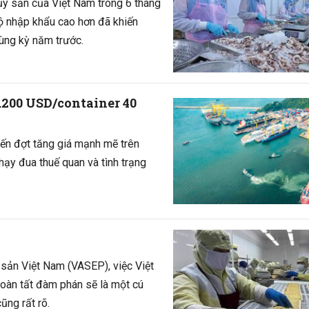
ủy sản của Việt Nam trong 6 tháng
ộ nhập khẩu cao hơn đã khiến
ùng kỳ năm trước.
.200 USD/container 40
iến đợt tăng giá mạnh mẽ trên
hạy đua thuế quan và tình trạng
sản Việt Nam (VASEP), việc Việt
oàn tất đàm phán sẽ là một cú
ũng rất rõ.