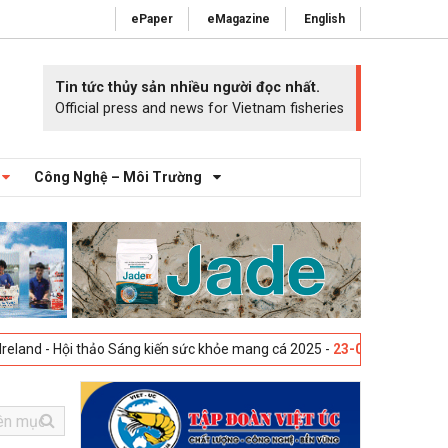
ePaper
eMagazine
English
Tin tức thủy sản nhiều người đọc nhất.
Official press and news for Vietnam fisheries
Công Nghệ – Môi Trường
 thảo Sáng kiến sức khỏe mang cá 2025 -
23-04-2025
Vigo, Tây Ban Nha