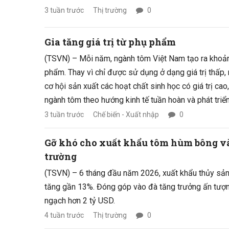
3 tuần trước
Thị trường
0
Gia tăng giá trị từ phụ phẩm
(TSVN) – Mỗi năm, ngành tôm Việt Nam tạo ra khoả
phẩm. Thay vì chỉ được sử dụng ở dạng giá trị thấp,
cơ hội sản xuất các hoạt chất sinh học có giá trị cao
ngành tôm theo hướng kinh tế tuần hoàn và phát triể
3 tuần trước
Chế biến - Xuất nhập
0
Gỡ khó cho xuất khẩu tôm hùm bông và
trường
(TSVN) – 6 tháng đầu năm 2026, xuất khẩu thủy sản
tăng gần 13%. Đóng góp vào đà tăng trưởng ấn tượn
ngạch hơn 2 tỷ USD.
4 tuần trước
Thị trường
0