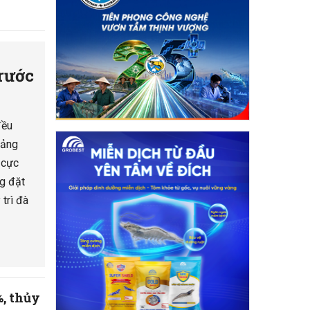
rước
đều
tảng
t cực
ng đặt
 trì đà
%, thủy