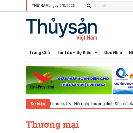
THỨ NĂM,
ngày 6/8/2026
Trang Chủ
Tin Tức – Sự Kiện
Góc Nhìn
N
09-02-2026
London, UK - Hội nghị Thượng đỉnh Đổi mới Sáng tạo tro
Sự kiện
Thương mại