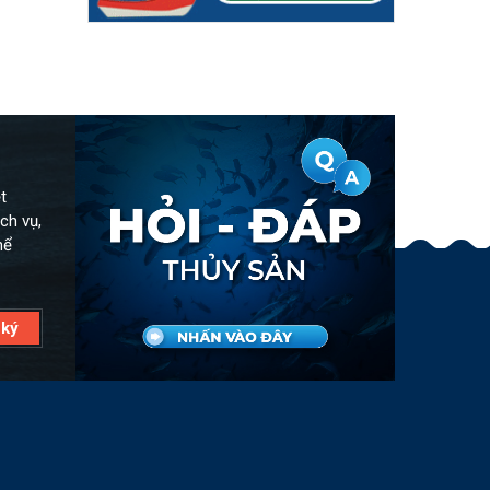
t
ch vụ,
hể