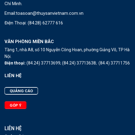
Chí Minh.
Email:
toasoan@thuysanvietnam.com.vn
Điện Thoại:
(84.28) 62777 616
VĂN PHÒNG MIỀN BẮC
Tầng 1, nhà A8, số 10 Nguyễn Công Hoan, phường Giảng Võ, TP Hà
Nội.
Điện thoại:
(84.24) 37713699;
(84.24) 37713638;
(84.4) 37711756
LIÊN HỆ
QUẢNG CÁO
GÓP Ý
LIÊN HỆ