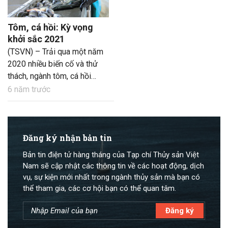
Tôm, cá hồi: Kỳ vọng
khởi sắc 2021
(TSVN) – Trải qua một năm
2020 nhiều biến cố và thử
thách, ngành tôm, cá hồi
được dự báo phục hồi cả về
6 năm trước
giá và sản lượng trong năm
2021, cùng khả năng đa
dạng hóa thị trường của các
nước sản xuất nhằm nâng
Đăng ký nhận bản tin
cao cạnh tranh hơn.
Bản tin điện tử hàng tháng của Tạp chí Thủy sản Việt
Nam sẽ cập nhật các thông tin về các hoạt động, dịch
vụ, sự kiện mới nhất trong ngành thủy sản mà bạn có
thể tham gia, các cơ hội bạn có thể quan tâm.