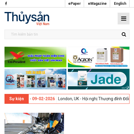
ePaper
eMagazine
English
i lần thứ 13 -
09-02-2026
London, UK - Hội nghị Thượng đỉnh Đổi mới
Sự kiện