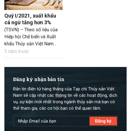
Quý I/2021, xuất khẩu
cá ngừ tăng hơn 3%
(TSVN) – Theo số liệu của
Hiệp hội Chế biến và Xuất
khẩu Thủy sản Việt Nam
(VASEP), tính chung quý
5 năm trước
I/2021, kim ngạch xuất khẩu
cá ngừ của Việt Nam đạt
151 triệu USD, tăng 3,2%.
Đăng ký nhận bản tin
Bản tin điện tử hàng tháng của Tạp chí Thủy sản Việt
Nam sẽ cập nhật các thông tin về các hoạt động, dịch
vụ, sự kiện mới nhất trong ngành thủy sản mà bạn có
thể tham gia, các cơ hội bạn có thể quan tâm.