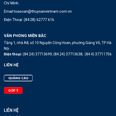
Chí Minh.
Email:
toasoan@thuysanvietnam.com.vn
Điện Thoại:
(84.28) 62777 616
VĂN PHÒNG MIỀN BẮC
Tầng 1, nhà A8, số 10 Nguyễn Công Hoan, phường Giảng Võ, TP Hà
Nội.
Điện thoại:
(84.24) 37713699;
(84.24) 37713638;
(84.4) 37711756
LIÊN HỆ
QUẢNG CÁO
GÓP Ý
LIÊN HỆ