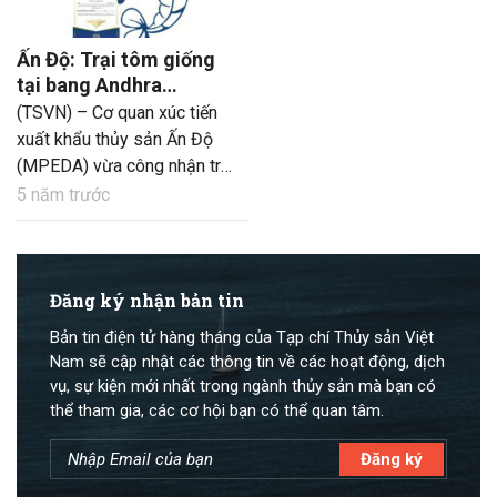
Ấn Độ: Trại tôm giống
tại bang Andhra
Pradesh được cấp
(TSVN) – Cơ quan xúc tiến
chứng nhận không
xuất khẩu thủy sản Ấn Độ
kháng sinh
(MPEDA) vừa công nhận trại
giống SVR, đông Godavari,
5 năm trước
bang Andhra Pradesh là đơn
vị đầu tiên tại Ấn Độ đạt
chứng nhận SHAPHARI về
sản xuất tôm giống không
Đăng ký nhận bản tin
dùng kháng sinh sau khi
Bản tin điện tử hàng tháng của Tạp chí Thủy sản Việt
thành công hoàn tất đợt
Nam sẽ cập nhật các thông tin về các hoạt động, dịch
kiểm toán bắt buộc.
vụ, sự kiện mới nhất trong ngành thủy sản mà bạn có
thể tham gia, các cơ hội bạn có thể quan tâm.