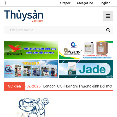
ePaper
eMagazine
English
n thứ 13 -
09-02-2026
London, UK - Hội nghị Thượng đỉnh Đổi mới Sán
Sự kiện