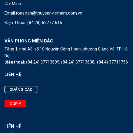
Chí Minh.
Email:
toasoan@thuysanvietnam.com.vn
Điện Thoại:
(84.28) 62777 616
VĂN PHÒNG MIỀN BẮC
Tầng 1, nhà A8, số 10 Nguyễn Công Hoan, phường Giảng Võ, TP Hà
Nội.
Điện thoại:
(84.24) 37713699;
(84.24) 37713638;
(84.4) 37711756
LIÊN HỆ
QUẢNG CÁO
GÓP Ý
LIÊN HỆ