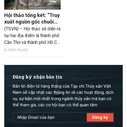
Hội thảo tổng kết: “Truy
xuất nguồn gốc chuỗi
cung ứng thủy sản –
(TSVN) – Hội thảo sẽ diễn ra
Chia sẻ kinh nghiệm và
tại hai địa điểm là thành phố
giải pháp”
Cần Thơ và thành phố Hồ Chí
Minh trong 2 ngày 8 –
6 năm trước
9/12/2020.
Đăng ký nhận bản tin
Bản tin điện tử hàng tháng của Tạp chí Thủy sản Việt
Nam sẽ cập nhật các thông tin về các hoạt động, dịch
vụ, sự kiện mới nhất trong ngành thủy sản mà bạn có
thể tham gia, các cơ hội bạn có thể quan tâm.