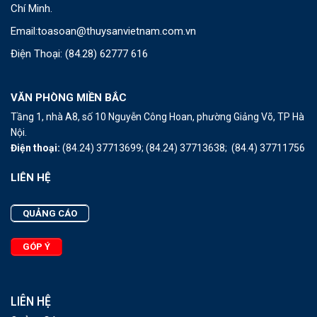
Chí Minh.
Email:
toasoan@thuysanvietnam.com.vn
Điện Thoại:
(84.28) 62777 616
VĂN PHÒNG MIỀN BẮC
Tầng 1, nhà A8, số 10 Nguyễn Công Hoan, phường Giảng Võ, TP Hà
Nội.
Điện thoại:
(84.24) 37713699;
(84.24) 37713638;
(84.4) 37711756
LIÊN HỆ
QUẢNG CÁO
GÓP Ý
LIÊN HỆ