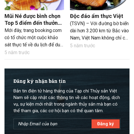
Mũi Né được bình chọn
Độc đáo ẩm thực Việt
Top 5 điểm đến thưởng
(TSVN) – Với đường bờ biển
thức hải sản lý tưởng
Mới đây, trang booking.com
dài hơn 3.200 km từ Bắc vào
nhất
có tổ chức một cuộc khảo
Nam, Việt Nam không chỉ có
sát thực tế về du lịch để du
nhiều vịnh, biển đẹp xứng
5 năm trước
khách trong nước “chấm
tầm thế giới, góp phần mang
5 năm trước
điểm” ẩm thực Việt. Kết quả,
lại giá trị kinh tế cao cùng
có rất nhiều thành phố du
tiềm năng NTTS lớn, mà còn
lịch được nêu tên, trong đó
có nền văn hóa ẩm thực hải
có điểm đến Mũi Né – Phan
Đăng ký nhận bản tin
sản phong phú.
Thiết (Bình Thuận).
Bản tin điện tử hàng tháng của Tạp chí Thủy sản Việt
Nam sẽ cập nhật các thông tin về các hoạt động, dịch
vụ, sự kiện mới nhất trong ngành thủy sản mà bạn có
thể tham gia, các cơ hội bạn có thể quan tâm.