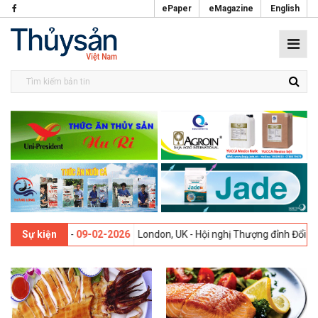
ePaper
eMagazine
English
 lần thứ 13 -
09-02-2026
London, UK - Hội nghị Thượng đỉnh Đổi mới 
Sự kiện