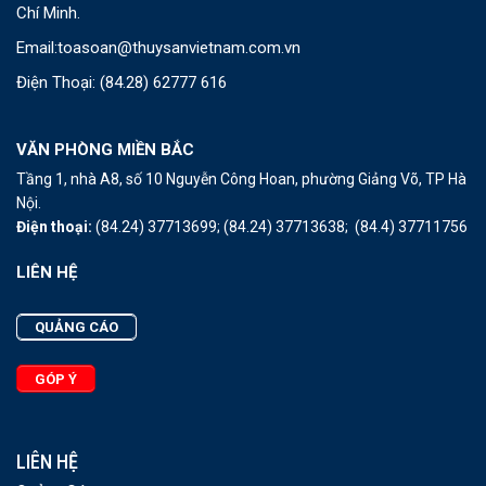
Chí Minh.
Email:
toasoan@thuysanvietnam.com.vn
Điện Thoại:
(84.28) 62777 616
VĂN PHÒNG MIỀN BẮC
Tầng 1, nhà A8, số 10 Nguyễn Công Hoan, phường Giảng Võ, TP Hà
Nội.
Điện thoại:
(84.24) 37713699;
(84.24) 37713638;
(84.4) 37711756
LIÊN HỆ
QUẢNG CÁO
GÓP Ý
LIÊN HỆ