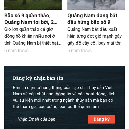
Bão số 9 quần thảo,
Quảng Nam đang bắt
Quảng Nam tơi bời, 2
đầu hứng bão số 9
ngư dân trên tàu bị
Gió lớn quần thảo cả giờ
Quảng Nam bắt đầu xuất
sóng đánh chìm suýt
đồng hồ khiến nhiều nơi ở
hiện từng đợt gió mạnh gây
chết
tỉnh Quảng Nam bị thiệt hại
gãy đổ cây cối, bay mái tôn
nặng về nhà cửa, tài sản.
ở một số khu vực và bị mất
6 năm trước
6 năm trước
điện trên diện rộng.
Đăng ký nhận bản tin
Bản tin điện tử hàng tháng của Tạp chí Thủy sản Việt
Nam sẽ cập nhật các thông tin về các hoạt động, dịch
vụ, sự kiện mới nhất trong ngành thủy sản mà bạn có
thể tham gia, các cơ hội bạn có thể quan tâm.