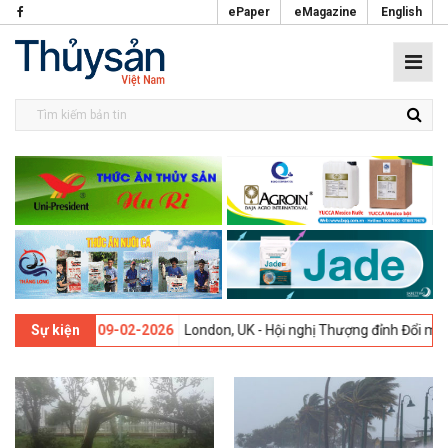
ePaper
eMagazine
English
 thứ 13 -
09-02-2026
London, UK - Hội nghị Thượng đỉnh Đổi mới Sáng
Sự kiện