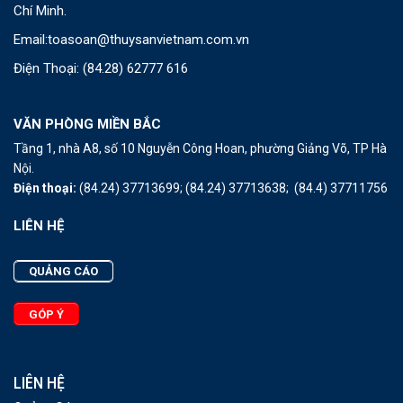
Chí Minh.
Email:
toasoan@thuysanvietnam.com.vn
Điện Thoại:
(84.28) 62777 616
VĂN PHÒNG MIỀN BẮC
Tầng 1, nhà A8, số 10 Nguyễn Công Hoan, phường Giảng Võ, TP Hà
Nội.
Điện thoại:
(84.24) 37713699;
(84.24) 37713638;
(84.4) 37711756
LIÊN HỆ
QUẢNG CÁO
GÓP Ý
LIÊN HỆ