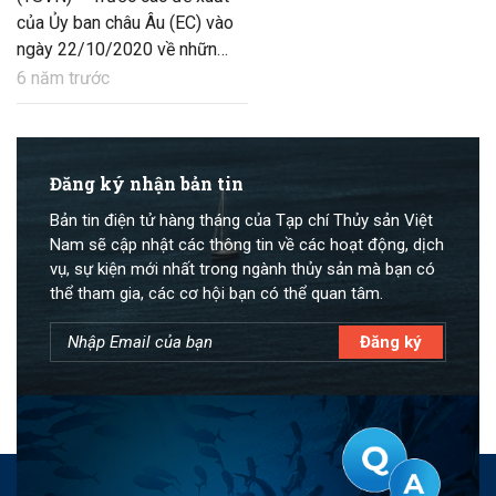
của Ủy ban châu Âu (EC) vào
ngày 22/10/2020 về những
mức hạn ngạch khai thác hải
6 năm trước
sản vùng biển sâu giai đoạn
2021 – 2022, nhiều tổ chức
môi trường NGOs đã cảnh
báo phần lớn số phận của
Đăng ký nhận bản tin
nguồn lợi hải sản vùng biển
Bản tin điện tử hàng tháng của Tạp chí Thủy sản Việt
sâu phụ thuộc vào thỏa
Nam sẽ cập nhật các thông tin về các hoạt động, dịch
thuận chính thức giữa Anh và
vụ, sự kiện mới nhất trong ngành thủy sản mà bạn có
EU.
thể tham gia, các cơ hội bạn có thể quan tâm.