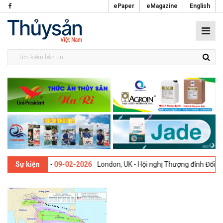
ePaper
eMagazine
English
ần thứ 13 -
09-02-2026
London, UK - Hội nghị Thượng đỉnh Đổi mới Sá
Sự kiện