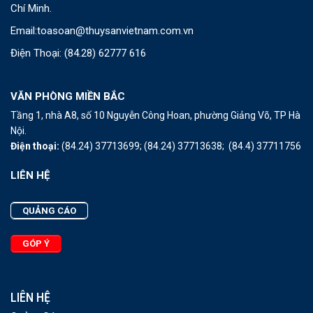
Chí Minh.
Email:
toasoan@thuysanvietnam.com.vn
Điện Thoại:
(84.28) 62777 616
VĂN PHÒNG MIỀN BẮC
Tầng 1, nhà A8, số 10 Nguyễn Công Hoan, phường Giảng Võ, TP Hà
Nội.
Điện thoại:
(84.24) 37713699;
(84.24) 37713638;
(84.4) 37711756
LIÊN HỆ
QUẢNG CÁO
GÓP Ý
LIÊN HỆ