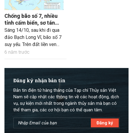
Chống bão số 7, nhiều
tỉnh cấm biển, sơ tán
hàng trăm nghìn người
Sáng 14/10, sau khi đi qua
đảo Bạch Long Vĩ, bão số 7
suy yếu. Trên đất liền ven
biển các tỉnh Bắc Bộ và Bắc
6 năm trước
Trung Bộ gió mạnh cấp 6 –
7, giật cấp 9.
Đăng ký nhận bản tin
Bản tin điện tử hàng tháng của Tạp chí Thủy sản Việt
Nam sẽ cập nhật các thông tin về các hoạt động, dịch
vụ, sự kiện mới nhất trong ngành thủy sản mà bạn có
thể tham gia, các cơ hội bạn có thể quan tâm.