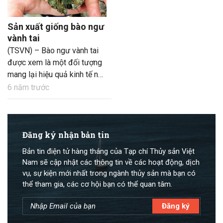
Sản xuất giống bào ngư
vành tai
(TSVN) – Bào ngư vành tai
được xem là một đối tượng
mang lại hiệu quả kinh tế nhờ
kích thước, trọng lượng cơ
6 năm trước
thể lớn và tốc độ tăng
trưởng nhanh. Tuy nhiên, để
sản xuất giống bào ngư
vành tai hiệu quả cần nắm
Đăng ký nhận bản tin
vững các yêu cầu kỹ thuật.
Bản tin điện tử hàng tháng của Tạp chí Thủy sản Việt
Nam sẽ cập nhật các thông tin về các hoạt động, dịch
vụ, sự kiện mới nhất trong ngành thủy sản mà bạn có
thể tham gia, các cơ hội bạn có thể quan tâm.