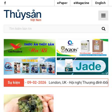
ePaper
eMagazine
English
i lần thứ 13 -
09-02-2026
London, UK - Hội nghị Thượng đỉnh Đổi mới
Sự kiện