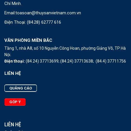
Chí Minh.
Email:
toasoan@thuysanvietnam.com.vn
Điện Thoại:
(84.28) 62777 616
VĂN PHÒNG MIỀN BẮC
Tầng 1, nhà A8, số 10 Nguyễn Công Hoan, phường Giảng Võ, TP Hà
Nội.
Điện thoại:
(84.24) 37713699;
(84.24) 37713638;
(84.4) 37711756
LIÊN HỆ
QUẢNG CÁO
GÓP Ý
LIÊN HỆ