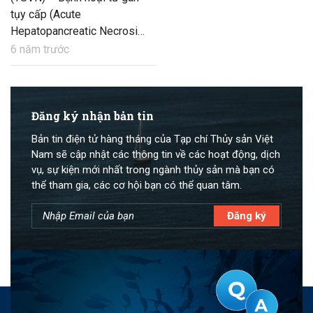
tụy cấp (Acute
Hepatopancreatic Necrosis
Disease – AHPND) hay còn
6 năm trước
gọi là hội chứng chết sớm
(Early Mortality Syndrome –
EMS) đã và đang được xem
là mối nguy hại nhất đối với
Đăng ký nhận bản tin
nghề nuôi tôm công nghiệp
Bản tin điện tử hàng tháng của Tạp chí Thủy sản Việt
tại khu vực Đông Nam Á
Nam sẽ cập nhật các thông tin về các hoạt động, dịch
mấy năm gần đây.
vụ, sự kiện mới nhất trong ngành thủy sản mà bạn có
thể tham gia, các cơ hội bạn có thể quan tâm.