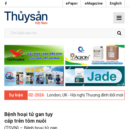
ePaper
eMagazine
English
 thứ 13 -
09-02-2026
London, UK - Hội nghị Thượng đỉnh Đổi mới Sáng
Sự kiện
Bệnh hoại tử gan tụy
cấp trên tôm nuôi
(TSVN) – Bệnh hoại tử gan