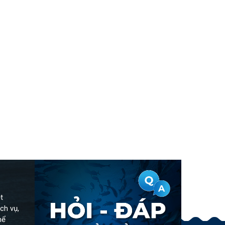
t
ch vụ,
hể