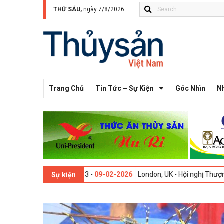
THỨ SÁU,
ngày 7/8/2026
Trang Chủ
Tin Tức – Sự Kiện
Góc Nhìn
N
Thế giới lần thứ 13 -
09-02-2026
London, UK - Hội nghị Thượng đỉnh Đ
Sự kiện