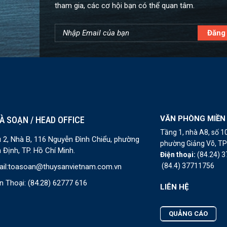
tham gia, các cơ hội bạn có thể quan tâm.
VĂN PHÒNG MIỀN
À SOẠN / HEAD OFFICE
Tầng 1, nhà A8, số 
 2, Nhà B, 116 Nguyễn Đình Chiểu, phường
phường Giảng Võ, TP 
 Định, TP. Hồ Chí Minh.
Điện thoại:
(84.24) 
(84.4) 37711756
il:
toasoan@thuysanvietnam.com.vn
n Thoại:
(84.28) 62777 616
LIÊN HỆ
QUẢNG CÁO