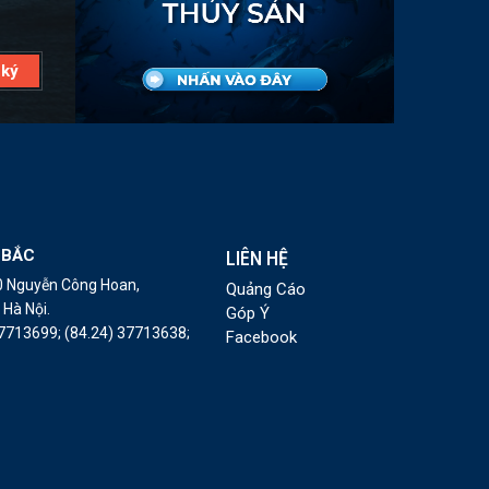
 BẮC
LIÊN HỆ
10 Nguyễn Công Hoan,
Quảng Cáo
Hà Nội.
Góp Ý
37713699;
(84.24) 37713638;
Facebook