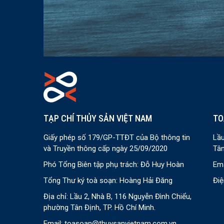
TẠP CHÍ THỦY SẢN VIỆT NAM
TO
Giấy phép số 179/GP-TTĐT của Bộ thông tin
Lầu
và Truyền thông cấp ngày 25/09/2020
Tân
Phó Tổng Biên tập phụ trách: Đỗ Huy Hoàn
Ema
Tổng Thư ký toà soạn: Hoàng Hải Đăng
Điệ
Địa chỉ: Lầu 2, Nhà B, 116 Nguyễn Đình Chiểu,
phường Tân Định, TP. Hồ Chí Minh.
Email:
toasoan@thuysanvietnam.com.vn