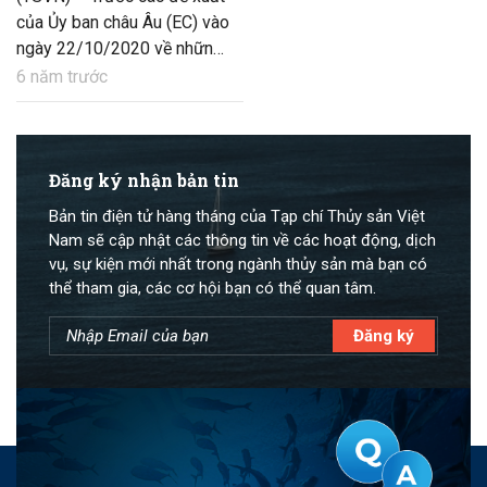
của Ủy ban châu Âu (EC) vào
ngày 22/10/2020 về những
mức hạn ngạch khai thác hải
6 năm trước
sản vùng biển sâu giai đoạn
2021 – 2022, nhiều tổ chức
môi trường NGOs đã cảnh
báo phần lớn số phận của
Đăng ký nhận bản tin
nguồn lợi hải sản vùng biển
Bản tin điện tử hàng tháng của Tạp chí Thủy sản Việt
sâu phụ thuộc vào thỏa
Nam sẽ cập nhật các thông tin về các hoạt động, dịch
thuận chính thức giữa Anh và
vụ, sự kiện mới nhất trong ngành thủy sản mà bạn có
EU.
thể tham gia, các cơ hội bạn có thể quan tâm.