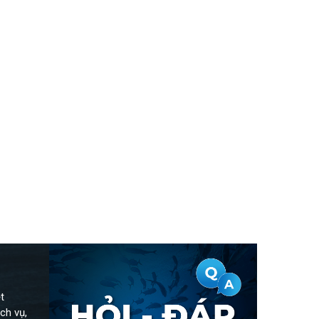
t
ch vụ,