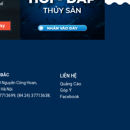
hể
 BẮC
LIÊN HỆ
10 Nguyễn Công Hoan,
Quảng Cáo
Hà Nội.
Góp Ý
37713699;
(84.24) 37713638;
Facebook