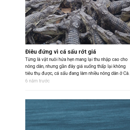
Điêu đứng vì cá sấu rớt giá
Từng là vật nuôi hứa hẹn mang lại thu nhập cao cho
nông dân, nhưng gần đây giá xuống thấp lại không
tiêu thụ được, cá sấu đang làm nhiều nông dân ở Cà
Mau điêu đứng.
6 năm trước