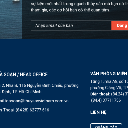
sự kiện mới nhất trong ngành thủy sản mà bạn có t
tham gia, các cơ hội bạn có thể quan tâm.
VĂN PHÒNG MIỀN
À SOẠN / HEAD OFFICE
Tầng 1, nhà A8, số 
 2, Nhà B, 116 Nguyễn Đình Chiểu, phường
phường Giảng Võ, TP 
 Định, TP. Hồ Chí Minh.
Điện thoại:
(84.24) 
(84.4) 37711756
il:
toasoan@thuysanvietnam.com.vn
n Thoại:
(84.28) 62777 616
LIÊN HỆ
QUẢNG CÁO