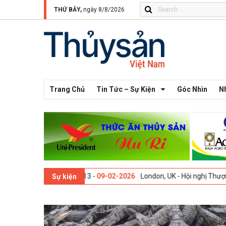
THỨ BẢY,
ngày 8/8/2026
Trang Chủ
Tin Tức – Sự Kiện
Góc Nhìn
N
Thế giới lần thứ 13 -
09-02-2026
London, UK - Hội nghị Thượng đỉnh 
Sự kiện