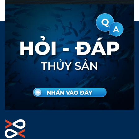
sản là Công ty TNHH
SX&TM Trúc Anh.