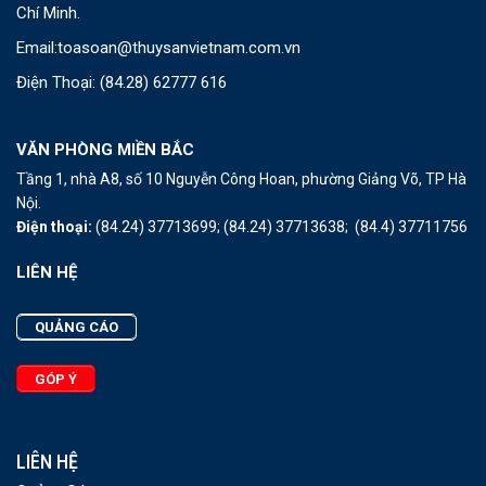
Chí Minh.
Email:
toasoan@thuysanvietnam.com.vn
Điện Thoại:
(84.28) 62777 616
VĂN PHÒNG MIỀN BẮC
Tầng 1, nhà A8, số 10 Nguyễn Công Hoan, phường Giảng Võ, TP Hà
Nội.
Điện thoại:
(84.24) 37713699;
(84.24) 37713638;
(84.4) 37711756
LIÊN HỆ
QUẢNG CÁO
GÓP Ý
LIÊN HỆ