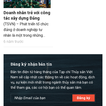
Doanh nhân trẻ với công
tác xây dựng Đảng
(TSVN) – Phát triển tổ chức
đảng ở doanh nghiệp tư
nhân là một trong những
nhiệm vụ quan trọng nhằm
6 năm trước
tăng cường sự lãnh đạo của
Đảng tại các doanh nghiệp
thời kỳ đẩy mạnh công
nghiệp hóa, hiện đại hóa và
Đăng ký nhận bản tin
hội nhập quốc tế; cùng đó,
Bản tin điện tử hàng tháng của Tạp chí Thủy sản Việt
góp phần tích cực vào sự ổn
Nam sẽ cập nhật các thông tin về các hoạt động, dịch
định và phát triển của doanh
vụ, sự kiện mới nhất trong ngành thủy sản mà bạn có
nghiệp. Phong trào xây dựng
thể tham gia, các cơ hội bạn có thể quan tâm.
Đảng được không ít doanh
nghiệp quan tâm phát triển,
tiêu biểu trong ngành thủy