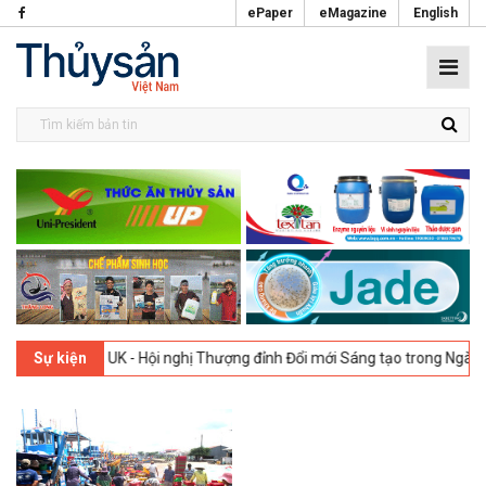
ePaper
eMagazine
English
London, UK - Hội nghị Thượng đỉnh Đổi mới Sáng tạo trong Ngành Thự
Sự kiện