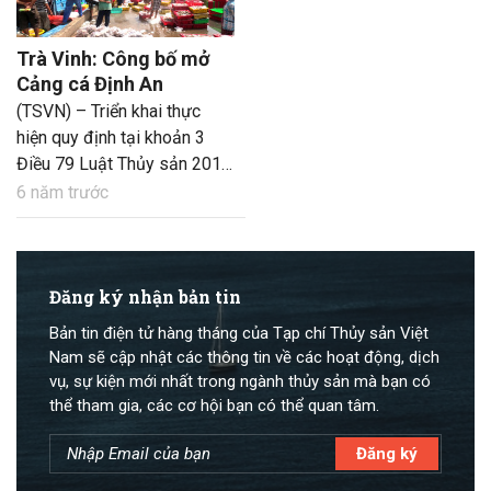
Trà Vinh: Công bố mở
Cảng cá Định An
(TSVN) – Triển khai thực
hiện quy định tại khoản 3
Điều 79 Luật Thủy sản 2017
và quy định về nội dung, trình
6 năm trước
tự, thủ tục công bố mở cảng
cá theo Điều 61 Nghị định
số 26 Chính phủ, UBND tỉnh
Trà Vinh vừa có quyết định
Đăng ký nhận bản tin
công bố mở cảng Cảng cá
Bản tin điện tử hàng tháng của Tạp chí Thủy sản Việt
Định An là cảng cá loại II ở
Nam sẽ cập nhật các thông tin về các hoạt động, dịch
thị trấn Định An, huyện Trà
vụ, sự kiện mới nhất trong ngành thủy sản mà bạn có
Cú, tỉnh Trà Vinh; có hiệu lực
thể tham gia, các cơ hội bạn có thể quan tâm.
từ ngày 10/9/2020.