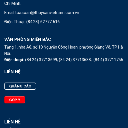
Chí Minh.
Email:
toasoan@thuysanvietnam.com.vn
Điện Thoại:
(84.28) 62777 616
VĂN PHÒNG MIỀN BẮC
Tầng 1, nhà A8, số 10 Nguyễn Công Hoan, phường Giảng Võ, TP Hà
Nội.
Điện thoại:
(84.24) 37713699;
(84.24) 37713638;
(84.4) 37711756
LIÊN HỆ
QUẢNG CÁO
GÓP Ý
LIÊN HỆ