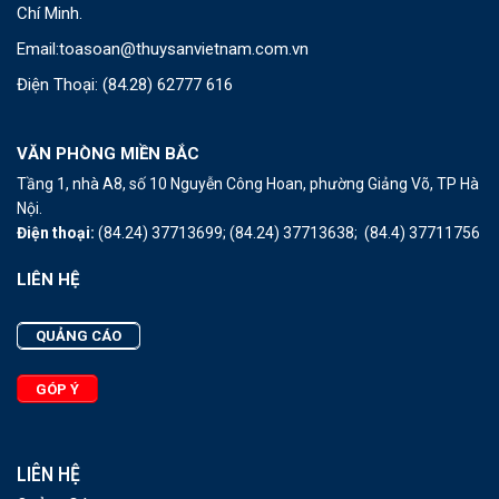
Chí Minh.
Email:
toasoan@thuysanvietnam.com.vn
Điện Thoại:
(84.28) 62777 616
VĂN PHÒNG MIỀN BẮC
Tầng 1, nhà A8, số 10 Nguyễn Công Hoan, phường Giảng Võ, TP Hà
Nội.
Điện thoại:
(84.24) 37713699;
(84.24) 37713638;
(84.4) 37711756
LIÊN HỆ
QUẢNG CÁO
GÓP Ý
LIÊN HỆ