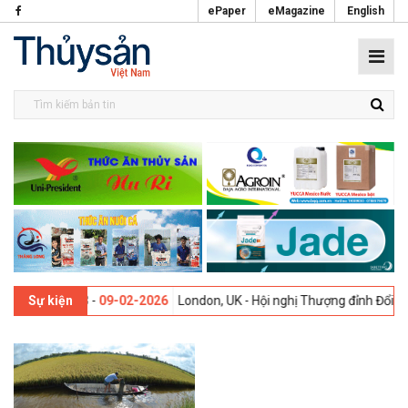
ePaper
eMagazine
English
ần thứ 13 -
09-02-2026
London, UK - Hội nghị Thượng đỉnh Đổi mới Sá
Sự kiện