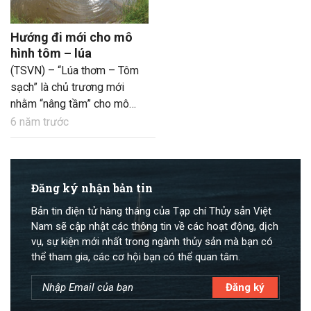
Hướng đi mới cho mô
hình tôm – lúa
(TSVN) – “Lúa thơm – Tôm
sạch” là chủ trương mới
nhằm “nâng tầm” cho mô
hình tôm – lúa và mục tiêu
6 năm trước
mà ngành thủy sản đang
hướng tới nhằm tạo ra sản
phẩm đạt chứng nhận quốc
tế, như: sinh thái, hữu cơ,
Đăng ký nhận bản tin
ASC… để tiến tới xây dựng
Bản tin điện tử hàng tháng của Tạp chí Thủy sản Việt
thương hiệu cho các sản
Nam sẽ cập nhật các thông tin về các hoạt động, dịch
phẩm trong mô hình.
vụ, sự kiện mới nhất trong ngành thủy sản mà bạn có
thể tham gia, các cơ hội bạn có thể quan tâm.