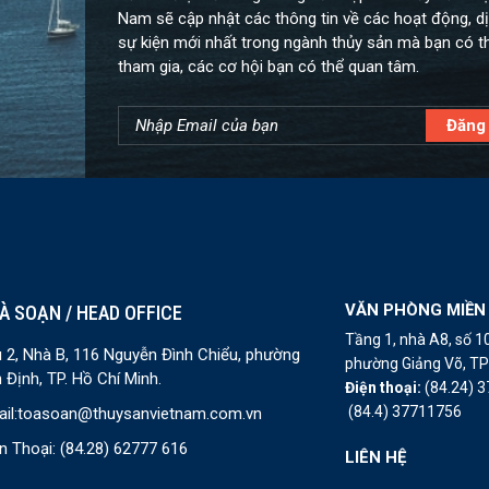
Nam sẽ cập nhật các thông tin về các hoạt động, dị
sự kiện mới nhất trong ngành thủy sản mà bạn có t
tham gia, các cơ hội bạn có thể quan tâm.
VĂN PHÒNG MIỀN
À SOẠN / HEAD OFFICE
Tầng 1, nhà A8, số 
 2, Nhà B, 116 Nguyễn Đình Chiểu, phường
phường Giảng Võ, TP 
 Định, TP. Hồ Chí Minh.
Điện thoại:
(84.24) 
(84.4) 37711756
il:
toasoan@thuysanvietnam.com.vn
n Thoại:
(84.28) 62777 616
LIÊN HỆ