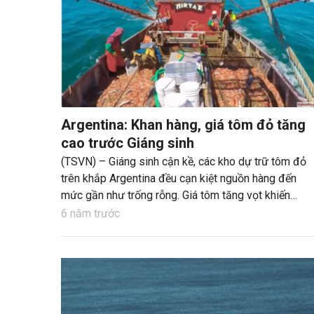
Argentina: Khan hàng, giá tôm đỏ tăng
cao trước Giáng sinh
(TSVN) – Giáng sinh cận kề, các kho dự trữ tôm đỏ
trên khắp Argentina đều cạn kiệt nguồn hàng đến
mức gần như trống rỗng. Giá tôm tăng vọt khiến
người mua hàng phát hoảng.
6 năm trước