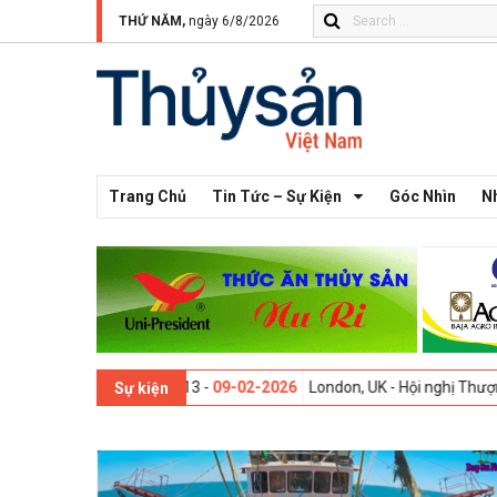
THỨ NĂM,
ngày 6/8/2026
Trang Chủ
Tin Tức – Sự Kiện
Góc Nhìn
N
Thế giới lần thứ 13 -
09-02-2026
London, UK - Hội nghị Thượng đỉnh 
Sự kiện