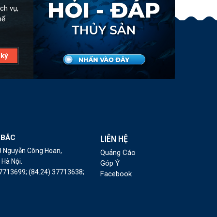
ch vụ,
hể
 BẮC
LIÊN HỆ
10 Nguyễn Công Hoan,
Quảng Cáo
Hà Nội.
Góp Ý
37713699;
(84.24) 37713638;
Facebook