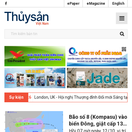
ePaper
eMagazine
English
-02-2026
London, UK - Hội nghị Thượng đỉnh Đổi mới Sáng tạo trong
Sự kiện
Bão số 8 (Kompasu) vào
biển Đông, giật cấp 13
hướng vào miền Trung
Hồi 07 giờ ngày 12/10, vị trí