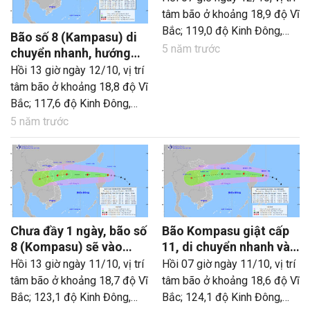
tâm bão ở khoảng 18,9 độ Vĩ
Bắc; 119,0 độ Kinh Đông,
Bão số 8 (Kampasu) di
cách quần đảo Hoàng Sa
5 năm trước
chuyển nhanh, hướng
khoảng 850 km về phía
thẳng Thanh Hóa –
Hồi 13 giờ ngày 12/10, vị trí
Đông Đông Bắc. Sức gió
Quảng Bình
tâm bão ở khoảng 18,8 độ Vĩ
mạnh nhất vùng gần tâm bão
Bắc; 117,6 độ Kinh Đông,
mạnh cấp 10 – 11 (90 – 120
cách quần đảo Hoàng Sa
5 năm trước
km/giờ), giật cấp 13. Bán
khoảng 610 km về phía
kính gió mạnh từ cấp 6, giật
Đông Đông Bắc. Sức gió
từ cấp 8 trở lên khoảng 220
mạnh nhất vùng gần tâm bão
km tính từ tâm bão.
mạnh cấp 10 – 11 (90 – 120
km/giờ), giật cấp 13. Bán
kính gió mạnh từ cấp 6, giật
Chưa đầy 1 ngày, bão số
Bão Kompasu giật cấp
từ cấp 8 trở lên khoảng 350
8 (Kompasu) sẽ vào
11, di chuyển nhanh và
km tính từ tâm bão.
biển Đông
mạnh thêm
Hồi 13 giờ ngày 11/10, vị trí
Hồi 07 giờ ngày 11/10, vị trí
tâm bão ở khoảng 18,7 độ Vĩ
tâm bão ở khoảng 18,6 độ Vĩ
Bắc; 123,1 độ Kinh Đông,
Bắc; 124,1 độ Kinh Đông,