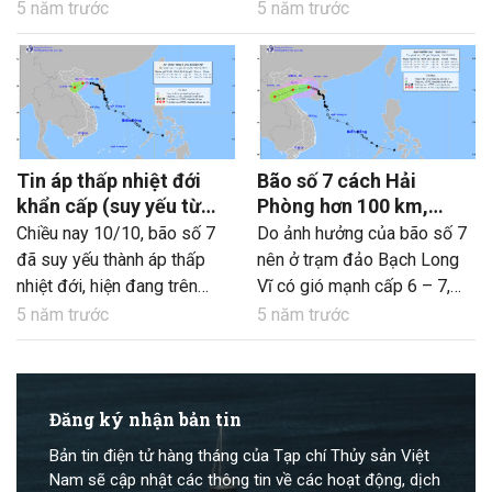
cách đảo Lu-dông (Phi-líp-
cách đảo Lu-dông (Phi-líp-
5 năm trước
5 năm trước
pin) 110 km về phía Đông
pin) 250 km về phía Đông
Đông Bắc. Sức gió mạnh
Đông Bắc. Sức gió mạnh
nhất vùng gần tâm bão mạnh
nhất vùng gần tâm bão mạnh
cấp 10 (90 – 100 km/giờ),
cấp 9 (75 – 90 km/giờ), giật
giật cấp 12.
cấp 11.
Tin áp thấp nhiệt đới
Bão số 7 cách Hải
khẩn cấp (suy yếu từ
Phòng hơn 100 km,
cơn bão số 7) và tin bão
thêm một cơn bão sắp
Chiều nay 10/10, bão số 7
Do ảnh hưởng của bão số 7
gần biển Đông (Bão
vào biển Đông
đã suy yếu thành áp thấp
nên ở trạm đảo Bạch Long
Kompasu)
nhiệt đới, hiện đang trên
Vĩ có gió mạnh cấp 6 – 7,
vùng biển từ Hải Phòng đến
giật cấp 9, trạm đảo Cô Tô
5 năm trước
5 năm trước
Nam Định. Trong khi đó, bão
có gió mạnh cấp 6, giật cấp
Kompasu gần Biển Đông
8; khu vực ven biển Quảng
khả năng gây gió giật cấp
Ninh, Hải Phòng có gió giật
13 khi vào Biển Đông.
Đăng ký nhận bản tin
cấp 6 – 7. Khu vực phía
Đông Bắc Bộ đã có mưa to,
Bản tin điện tử hàng tháng của Tạp chí Thủy sản Việt
có nơi mưa rất to với lượng
Nam sẽ cập nhật các thông tin về các hoạt động, dịch