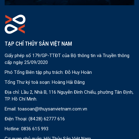
TẠP CHÍ THỦY SẢN VIỆT NAM
Giấy phép số 179/GP-TTĐT của Bộ thông tin và Truyền thông
cấp ngày 25/09/2020
Phó Tổng Biên tập phụ trách: Đỗ Huy Hoàn
Tổng Thư ký toà soạn: Hoàng Hải Đăng
Địa chỉ: Lầu 2, Nhà B, 116 Nguyễn Đình Chiểu, phường Tân Định,
TP. Hồ Chí Minh.
Email:
toasoan@thuysanvietnam.com.vn
Điện Thoại:
(84.28) 62777 616
Hotline: 0836 615 993
Cơ quan chủ quản: Hội Thủy Sản Việt Nam