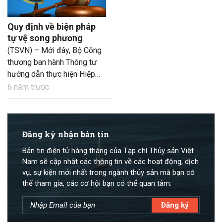
Quy định về biện pháp
tự vệ song phương
(TSVN) – Mới đây, Bộ Công
thương ban hành Thông tư
hướng dẫn thực hiện Hiệp
định EVFTA về phòng vệ
6 năm trước
thương mại, trong đó có các
quy định về việc điều tra và
áp dụng biện pháp tự vệ
song phương.
Đăng ký nhận bản tin
Bản tin điện tử hàng tháng của Tạp chí Thủy sản Việt
Nam sẽ cập nhật các thông tin về các hoạt động, dịch
vụ, sự kiện mới nhất trong ngành thủy sản mà bạn có
thể tham gia, các cơ hội bạn có thể quan tâm.