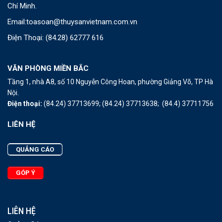
Chí Minh.
Email:
toasoan@thuysanvietnam.com.vn
Điện Thoại:
(84.28) 62777 616
VĂN PHÒNG MIỀN BẮC
Tầng 1, nhà A8, số 10 Nguyễn Công Hoan, phường Giảng Võ, TP Hà
Nội.
Điện thoại:
(84.24) 37713699;
(84.24) 37713638;
(84.4) 37711756
LIÊN HỆ
QUẢNG CÁO
GÓP Ý
LIÊN HỆ