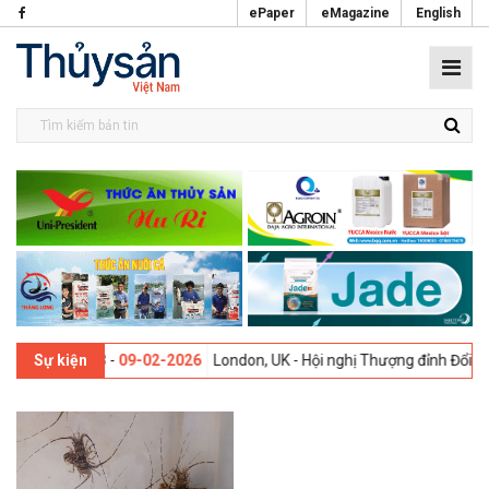
ePaper
eMagazine
English
n thứ 13 -
09-02-2026
London, UK - Hội nghị Thượng đỉnh Đổi mới Sá
Sự kiện