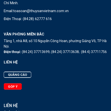
Chí Minh.
Email:
toasoan@thuysanvietnam.com.vn
Điện Thoại:
(84.28) 62777 616
VĂN PHÒNG MIỀN BẮC
Tầng 1, nhà A8, số 10 Nguyễn Công Hoan, phường Giảng Võ, TP Hà
Nội.
Điện thoại:
(84.24) 37713699;
(84.24) 37713638;
(84.4) 37711756
LIÊN HỆ
QUẢNG CÁO
GÓP Ý
LIÊN HỆ