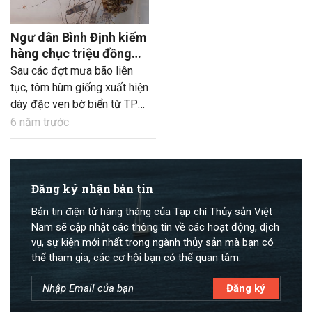
Ngư dân Bình Định kiếm
hàng chục triệu đồng
mỗi đêm nhờ tôm hùm
Sau các đợt mưa bão liên
giống
tục, tôm hùm giống xuất hiện
dày đặc ven bờ biển từ TP
Quy Nhơn đến huyện Phù
6 năm trước
Cát, tỉnh Bình Định.
Đăng ký nhận bản tin
Bản tin điện tử hàng tháng của Tạp chí Thủy sản Việt
Nam sẽ cập nhật các thông tin về các hoạt động, dịch
vụ, sự kiện mới nhất trong ngành thủy sản mà bạn có
thể tham gia, các cơ hội bạn có thể quan tâm.