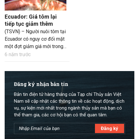
Ecuador: Giá tôm lại
tiếp tục giảm thêm
(TSVN) – Người nuôi tôm tại
Ecuador có nguy cơ đối mặt
một đợt giảm giá mới trong
vài tuần tới sau 10 ngày giá
6 năm trước
tôm cổng trại rơi tự do.
Đăng ký nhận bản tin
Bản tin điện tử hàng tháng của Tạp chí Thủy sản Việt
Nam sẽ cập nhật các thông tin về các hoạt động, dịch
vụ, sự kiện mới nhất trong ngành thủy sản mà bạn có
thể tham gia, các cơ hội bạn có thể quan tâm.