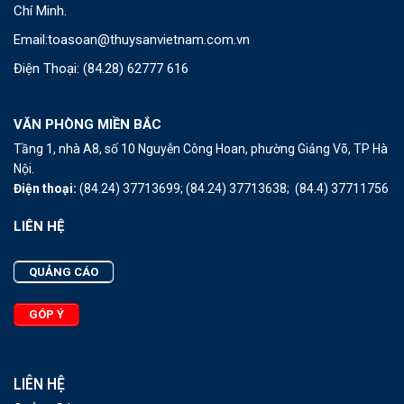
Chí Minh.
Email:
toasoan@thuysanvietnam.com.vn
Điện Thoại:
(84.28) 62777 616
VĂN PHÒNG MIỀN BẮC
Tầng 1, nhà A8, số 10 Nguyễn Công Hoan, phường Giảng Võ, TP Hà
Nội.
Điện thoại:
(84.24) 37713699;
(84.24) 37713638;
(84.4) 37711756
LIÊN HỆ
QUẢNG CÁO
GÓP Ý
LIÊN HỆ