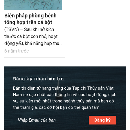
Biện pháp phòng bệnh
tổng hợp trên cá bột
(TSVN) – Sau khi nở kích
thước cá bột còn nhỏ, hoạt
động yếu, khả năng hấp thu
thức ăn kém, sức đề kháng
6 năm trước
chưa cao. Để hạn chế mầm
bệnh xâm nhập, cá cần được
sống trong môi trường giàu
dinh dưỡng và không có các
Đăng ký nhận bản tin
vật nuôi khác xâm hại.
Bản tin điện tử hàng tháng của Tạp chí Thủy sản Việt
Nam sẽ cập nhật các thông tin về các hoạt động, dịch
vụ, sự kiện mới nhất trong ngành thủy sản mà bạn có
thể tham gia, các cơ hội bạn có thể quan tâm.