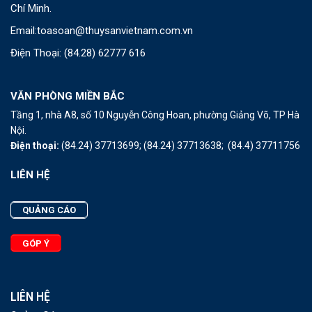
Chí Minh.
Email:
toasoan@thuysanvietnam.com.vn
Điện Thoại:
(84.28) 62777 616
VĂN PHÒNG MIỀN BẮC
Tầng 1, nhà A8, số 10 Nguyễn Công Hoan, phường Giảng Võ, TP Hà
Nội.
Điện thoại:
(84.24) 37713699;
(84.24) 37713638;
(84.4) 37711756
LIÊN HỆ
QUẢNG CÁO
GÓP Ý
LIÊN HỆ