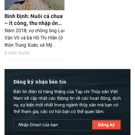
Bình Định: Nuôi cá chua
– ít công, thu nhập ổn
định
Năm 2018, vợ chồng ông Lại
Văn Võ và bà Hồ Thị Hiền (ở
thôn Trung Xuân, xã Mỹ
Chánh, huyện Phù Mỹ)
6 năm trước
chuyển đổi từ nuôi tôm sang
nuôi cá chua trên diện tích ao
rộng 2.700 m2. Nếu như nuôi
tôm, vợ chồng ông Võ thu
Đăng ký nhận bản tin
nhập thất thường, có vụ lỗ vì
Bản tin điện tử hàng tháng của Tạp chí Thủy sản Việt
tôm bệnh, không đạt năng
Nam sẽ cập nhật các thông tin về các hoạt động, dịch
suất thì từ khi chuyển sang
vụ, sự kiện mới nhất trong ngành thủy sản mà bạn có
nuôi cá chua mọi thứ thuận
thể tham gia, các cơ hội bạn có thể quan tâm.
lợi hơn, thu nhập lại ổn định.