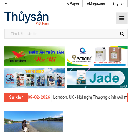
ePaper
eMagazine
English
lần thứ 13 -
09-02-2026
London, UK - Hội nghị Thượng đỉnh Đổi mới S
Sự kiện