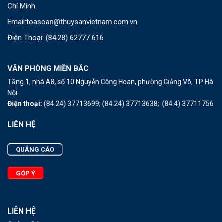
Chí Minh.
Email:
toasoan@thuysanvietnam.com.vn
Điện Thoại:
(84.28) 62777 616
VĂN PHÒNG MIỀN BẮC
Tầng 1, nhà A8, số 10 Nguyễn Công Hoan, phường Giảng Võ, TP Hà
Nội.
Điện thoại:
(84.24) 37713699;
(84.24) 37713638;
(84.4) 37711756
LIÊN HỆ
QUẢNG CÁO
GÓP Ý
LIÊN HỆ