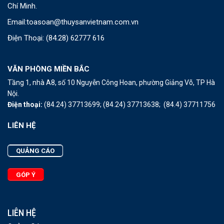
Chí Minh.
Email:
toasoan@thuysanvietnam.com.vn
Điện Thoại:
(84.28) 62777 616
VĂN PHÒNG MIỀN BẮC
Tầng 1, nhà A8, số 10 Nguyễn Công Hoan, phường Giảng Võ, TP Hà
Nội.
Điện thoại:
(84.24) 37713699;
(84.24) 37713638;
(84.4) 37711756
LIÊN HỆ
QUẢNG CÁO
GÓP Ý
LIÊN HỆ