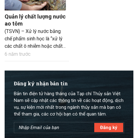
Quản lý chất lượng nước
ao tôm
(TSVN) – Xử lý nước bằng
chế phẩm sinh học là “xử lý
các chất ô nhiễm hoặc chất
thải bằng việc sử dụng các
6 năm trước
vi sinh vật (như vi khuẩn) để
phân hủy các chất không
mong muốn”. Theo đó, trong
bài viết này giới thiệu một
Đăng ký nhận bản tin
giải pháp quản lý chất lượng
Bản tin điện tử hàng tháng của Tạp chí Thủy sản Việt
nước hiệu quả được phát
Nam sẽ cập nhật các thông tin về các hoạt động, dịch
triển từ việc chọn lọc các
vụ, sự kiện mới nhất trong ngành thủy sản mà bạn có
chủng vi sinh trong phòng thí
thể tham gia, các cơ hội bạn có thể quan tâm.
nghiệm đến các thử nghiệm
thành công tại ao, nhằm mục
đích quản lý tốt chất hữu cơ