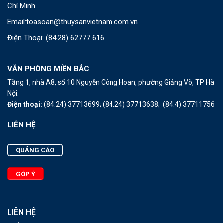
Chí Minh.
Email:
toasoan@thuysanvietnam.com.vn
Điện Thoại:
(84.28) 62777 616
VĂN PHÒNG MIỀN BẮC
Tầng 1, nhà A8, số 10 Nguyễn Công Hoan, phường Giảng Võ, TP Hà
Nội.
Điện thoại:
(84.24) 37713699;
(84.24) 37713638;
(84.4) 37711756
LIÊN HỆ
QUẢNG CÁO
GÓP Ý
LIÊN HỆ