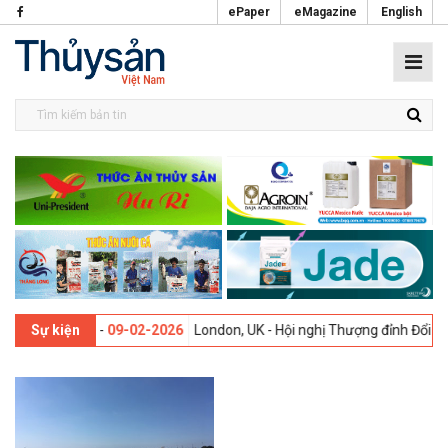
ePaper
eMagazine
English
ới lần thứ 13 -
09-02-2026
London, UK - Hội nghị Thượng đỉnh Đổi mớ
Sự kiện