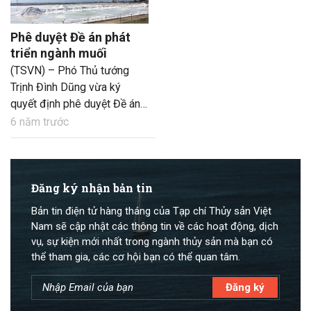
Phê duyệt Đề án phát
triển ngành muối
(TSVN) – Phó Thủ tướng
Trịnh Đình Dũng vừa ký
quyết định phê duyệt Đề án
phát triển ngành muối giai
6 năm trước
đoạn 2021 – 2030. Mục
đích nhằm đáp ứng nhu cầu
muối trong nước, hướng đến
xuất khẩu; tạo việc làm, nâng
Đăng ký nhận bản tin
cao thu nhập, ổn định đời
Bản tin điện tử hàng tháng của Tạp chí Thủy sản Việt
sống người làm muối.
Nam sẽ cập nhật các thông tin về các hoạt động, dịch
vụ, sự kiện mới nhất trong ngành thủy sản mà bạn có
thể tham gia, các cơ hội bạn có thể quan tâm.