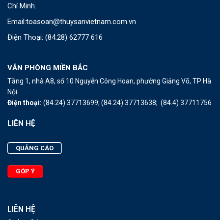
Chí Minh.
Email:
toasoan@thuysanvietnam.com.vn
Điện Thoại:
(84.28) 62777 616
VĂN PHÒNG MIỀN BẮC
Tầng 1, nhà A8, số 10 Nguyễn Công Hoan, phường Giảng Võ, TP Hà
Nội.
Điện thoại:
(84.24) 37713699;
(84.24) 37713638;
(84.4) 37711756
LIÊN HỆ
QUẢNG CÁO
GÓP Ý
LIÊN HỆ