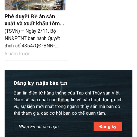
Phê duyệt Đề án sản
xuất và xuất khẩu tôm
càng xanh
(TSVN) – Ngày 2/11, Bộ
NN&PTNT ban hành Quyết
định số 4354/QĐ-BNN-
TCTS chính thức phê duyệt
6 năm trước
Đề án sản xuất và xuất khẩu
tôm càng xanh.
Đăng ký nhận bản tin
Bản tin điện tử hàng tháng của Tạp chí Thủy sản Việt
Nam sẽ cập nhật các thông tin về các hoạt động, dịch
vụ, sự kiện mới nhất trong ngành thủy sản mà bạn có
thể tham gia, các cơ hội bạn có thể quan tâm.