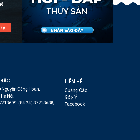
hể
 BẮC
LIÊN HỆ
10 Nguyễn Công Hoan,
Quảng Cáo
Hà Nội.
Góp Ý
37713699;
(84.24) 37713638;
Facebook