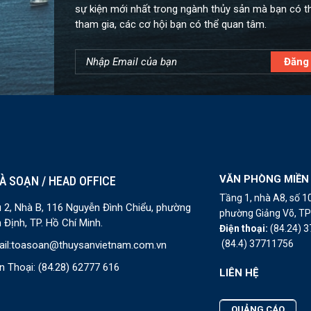
sự kiện mới nhất trong ngành thủy sản mà bạn có t
tham gia, các cơ hội bạn có thể quan tâm.
VĂN PHÒNG MIỀN
À SOẠN / HEAD OFFICE
Tầng 1, nhà A8, số 
 2, Nhà B, 116 Nguyễn Đình Chiểu, phường
phường Giảng Võ, TP 
 Định, TP. Hồ Chí Minh.
Điện thoại:
(84.24) 
(84.4) 37711756
il:
toasoan@thuysanvietnam.com.vn
n Thoại:
(84.28) 62777 616
LIÊN HỆ
QUẢNG CÁO