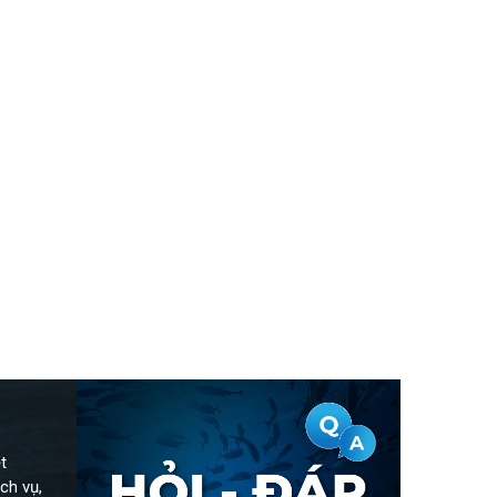
t
ch vụ,