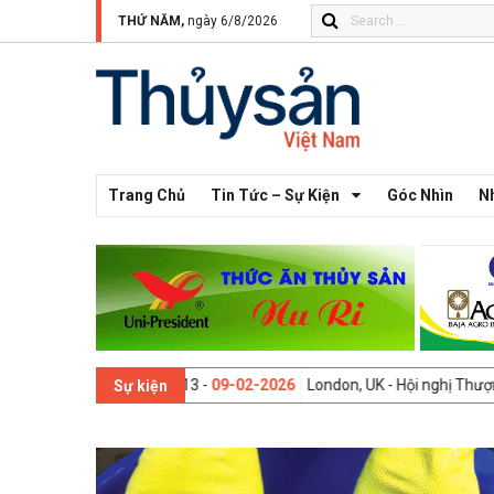
THỨ NĂM,
ngày 6/8/2026
Trang Chủ
Tin Tức – Sự Kiện
Góc Nhìn
N
 Thế giới lần thứ 13 -
09-02-2026
London, UK - Hội nghị Thượng đỉnh 
Sự kiện