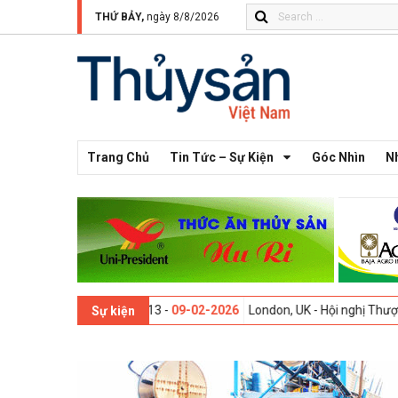
THỨ BẢY,
ngày 8/8/2026
Trang Chủ
Tin Tức – Sự Kiện
Góc Nhìn
N
Thế giới lần thứ 13 -
09-02-2026
London, UK - Hội nghị Thượng đỉnh 
Sự kiện