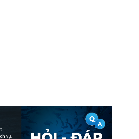
t
ch vụ,