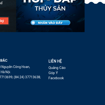
hể
 BẮC
LIÊN HỆ
10 Nguyễn Công Hoan,
Quảng Cáo
Hà Nội.
Góp Ý
37713699;
(84.24) 37713638;
Facebook