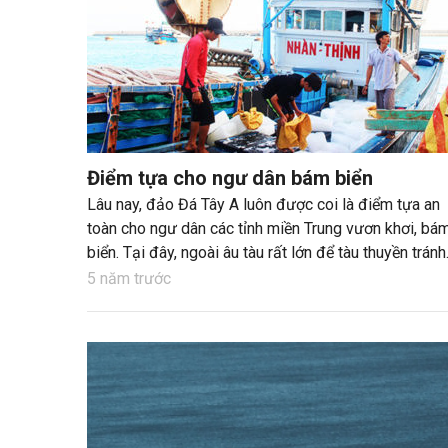
Điểm tựa cho ngư dân bám biển
Lâu nay, đảo Đá Tây A luôn được coi là điểm tựa an
toàn cho ngư dân các tỉnh miền Trung vươn khơi, bá
biển. Tại đây, ngoài âu tàu rất lớn để tàu thuyền tránh
trú bão, còn có Trung tâm Dịch vụ hậu cần nghề cá
5 năm trước
thuộc Công ty TNHH MTV Dịch vụ khai thác hải sản
Biển Đông (Bộ Nông nghiệp và Phát triển nông thôn)
cung cấp dịch vụ để ngư dân đánh bắt hải sản.