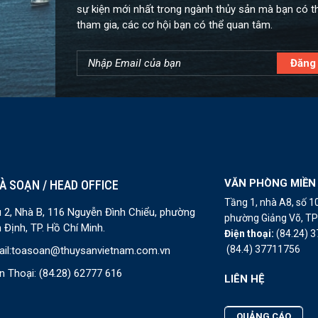
sự kiện mới nhất trong ngành thủy sản mà bạn có t
tham gia, các cơ hội bạn có thể quan tâm.
VĂN PHÒNG MIỀN
À SOẠN / HEAD OFFICE
Tầng 1, nhà A8, số 
 2, Nhà B, 116 Nguyễn Đình Chiểu, phường
phường Giảng Võ, TP 
 Định, TP. Hồ Chí Minh.
Điện thoại:
(84.24) 
(84.4) 37711756
il:
toasoan@thuysanvietnam.com.vn
n Thoại:
(84.28) 62777 616
LIÊN HỆ
QUẢNG CÁO