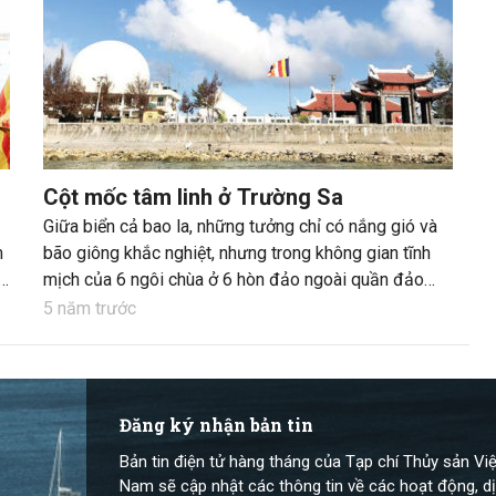
Cột mốc tâm linh ở Trường Sa
Giữa biển cả bao la, những tưởng chỉ có nắng gió và
m
bão giông khắc nghiệt, nhưng trong không gian tĩnh
mịch của 6 ngôi chùa ở 6 hòn đảo ngoài quần đảo
Trường Sa (Khánh Hòa), khi tiếng chuông vang lên
5 năm trước
khiến nơi này như một làng quê yên bình.
Đăng ký nhận bản tin
Bản tin điện tử hàng tháng của Tạp chí Thủy sản Việ
Nam sẽ cập nhật các thông tin về các hoạt động, dị