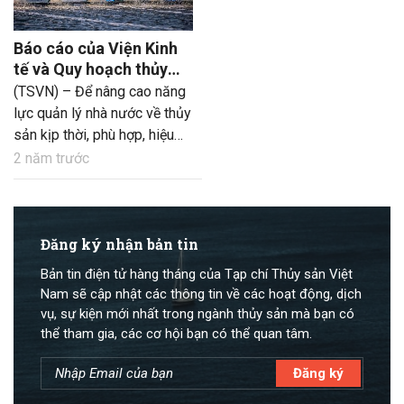
Báo cáo của Viện Kinh
tế và Quy hoạch thủy
sản về nghiên cứu
(TSVN) – Để nâng cao năng
“Nâng cao năng lực
lực quản lý nhà nước về thủy
quản lý nhà nước về
sản kịp thời, phù hợp, hiệu
thủy sản”
lực, hiệu quả cao và đáp ứng
2 năm trước
nhu cầu phát triển sản xuất
theo hướng an toàn, bền
vững, Viện Kinh tế và Quy
hoạch thủy sản đã nghiên
Đăng ký nhận bản tin
cứu và cung cấp bức tranh
Bản tin điện tử hàng tháng của Tạp chí Thủy sản Việt
toàn cảnh về hiện trạng về
Nam sẽ cập nhật các thông tin về các hoạt động, dịch
quản lý nhà nước ngành.
vụ, sự kiện mới nhất trong ngành thủy sản mà bạn có
Đồng thời, trên cơ sở dự báo
thể tham gia, các cơ hội bạn có thể quan tâm.
các điều phát triển trong
tương lai để đề xuất các nội
dung, nhiệm vụ và giải pháp