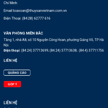
Chí Minh.
Email:
toasoan@thuysanvietnam.com.vn
Điện Thoại:
(84.28) 62777 616
VĂN PHÒNG MIỀN BẮC
Tầng 1, nhà A8, số 10 Nguyễn Công Hoan, phường Giảng Võ, TP Hà
Nội.
Điện thoại:
(84.24) 37713699;
(84.24) 37713638;
(84.4) 37711756
LIÊN HỆ
QUẢNG CÁO
GÓP Ý
LIÊN HỆ