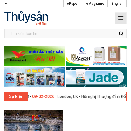
ePaper
eMagazine
English
ần thứ 13 -
09-02-2026
London, UK - Hội nghị Thượng đỉnh Đổi mới Sá
Sự kiện