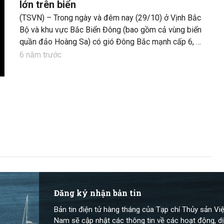
lớn trên biển
(TSVN) – Trong ngày và đêm nay (29/10) ở Vịnh Bắc
Bộ và khu vực Bắc Biển Đông (bao gồm cả vùng biển
quần đảo Hoàng Sa) có gió Đông Bắc mạnh cấp 6, có
lúc cấp 7, giật cấp 9; biển động mạnh.
6 năm trước
Đăng ký nhận bản tin
Bản tin điện tử hàng tháng của Tạp chí Thủy sản Việ
Nam sẽ cập nhật các thông tin về các hoạt động, dị