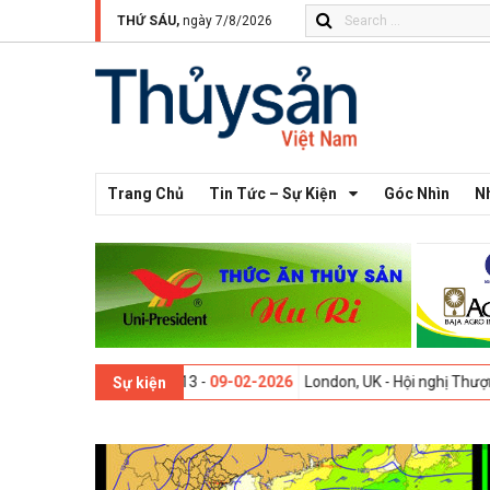
THỨ SÁU,
ngày 7/8/2026
Trang Chủ
Tin Tức – Sự Kiện
Góc Nhìn
N
Thế giới lần thứ 13 -
09-02-2026
London, UK - Hội nghị Thượng đỉnh 
Sự kiện