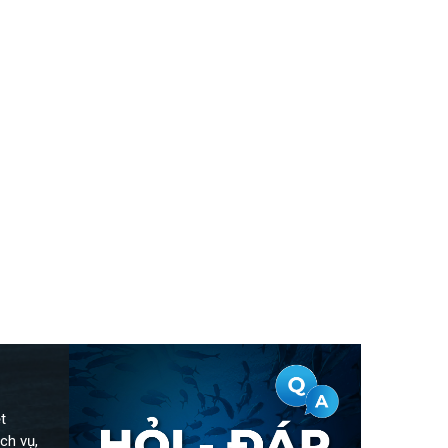
t
ch vụ,