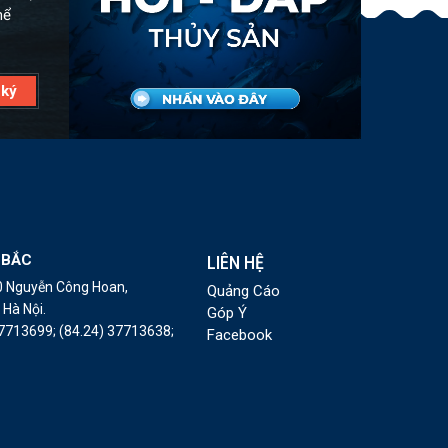
hể
 BẮC
LIÊN HỆ
10 Nguyễn Công Hoan,
Quảng Cáo
Hà Nội.
Góp Ý
37713699;
(84.24) 37713638;
Facebook