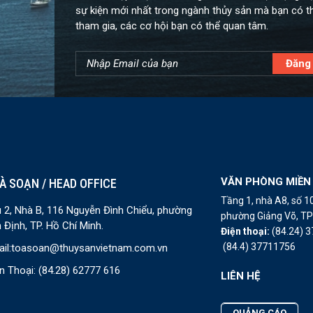
sự kiện mới nhất trong ngành thủy sản mà bạn có t
tham gia, các cơ hội bạn có thể quan tâm.
VĂN PHÒNG MIỀN
À SOẠN / HEAD OFFICE
Tầng 1, nhà A8, số 
 2, Nhà B, 116 Nguyễn Đình Chiểu, phường
phường Giảng Võ, TP 
 Định, TP. Hồ Chí Minh.
Điện thoại:
(84.24) 
(84.4) 37711756
il:
toasoan@thuysanvietnam.com.vn
n Thoại:
(84.28) 62777 616
LIÊN HỆ
QUẢNG CÁO