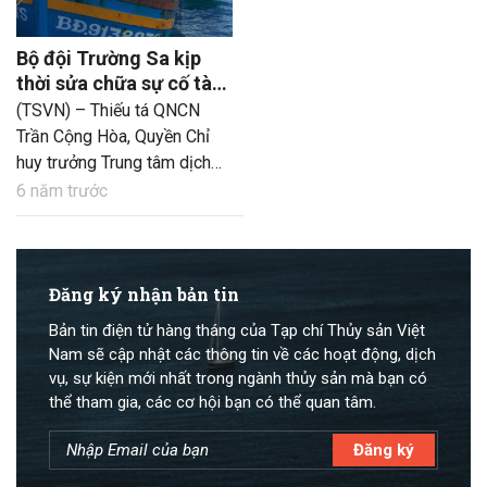
Bộ đội Trường Sa kịp
thời sửa chữa sự cố tàu
cá Bình định
(TSVN) – Thiếu tá QNCN
Trần Cộng Hòa, Quyền Chỉ
huy trưởng Trung tâm dịch
vụ Hậu cần – kỹ thuật đảo
6 năm trước
Trường Sa thuộc Hải đoàn
129, Quân cảng Sài Gòn, cho
biết: Lúc 14 giờ ngày 7/10,
Trung tâm đã khắc phục
Đăng ký nhận bản tin
thành công sự cố hỏng máy
Bản tin điện tử hàng tháng của Tạp chí Thủy sản Việt
của tàu cá BĐ 91388 TS.
Nam sẽ cập nhật các thông tin về các hoạt động, dịch
vụ, sự kiện mới nhất trong ngành thủy sản mà bạn có
thể tham gia, các cơ hội bạn có thể quan tâm.