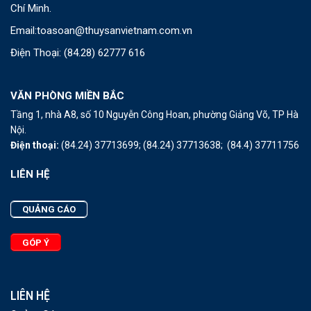
Chí Minh.
Email:
toasoan@thuysanvietnam.com.vn
Điện Thoại:
(84.28) 62777 616
VĂN PHÒNG MIỀN BẮC
Tầng 1, nhà A8, số 10 Nguyễn Công Hoan, phường Giảng Võ, TP Hà
Nội.
Điện thoại:
(84.24) 37713699;
(84.24) 37713638;
(84.4) 37711756
LIÊN HỆ
QUẢNG CÁO
GÓP Ý
LIÊN HỆ