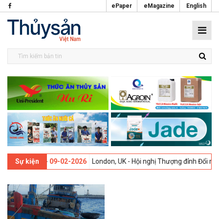
ePaper
eMagazine
English
 lần thứ 13 -
09-02-2026
London, UK - Hội nghị Thượng đỉnh Đổi mới 
Sự kiện