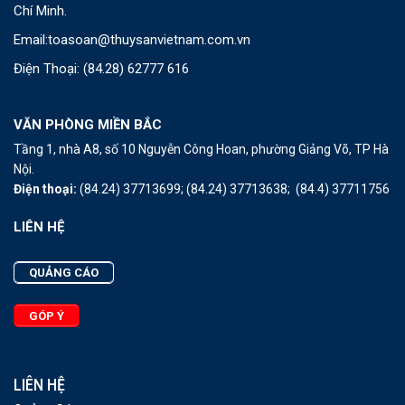
Chí Minh.
Email:
toasoan@thuysanvietnam.com.vn
Điện Thoại:
(84.28) 62777 616
VĂN PHÒNG MIỀN BẮC
Tầng 1, nhà A8, số 10 Nguyễn Công Hoan, phường Giảng Võ, TP Hà
Nội.
Điện thoại:
(84.24) 37713699;
(84.24) 37713638;
(84.4) 37711756
LIÊN HỆ
QUẢNG CÁO
GÓP Ý
LIÊN HỆ