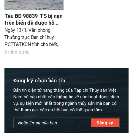
Tàu BĐ 98839-TS bị nạn
trên biển đã được hỗ
trợ, lai dắt
Ngày 13/1, Văn phòng
Thường trực Ban chỉ huy
PCTT&TKCN tỉnh cho biết,
tàu cá BĐ 98839-TS của chủ
6 năm trước
tàu kiêm thuyền trưởng Lê
Thành Công, ở phường Hoài
Hải, TX Hoài Nhơn bị nạn
trên biển vừa được tàu cá
Đăng ký nhận bản tin
BĐ 95111-TS của ông
Bản tin điện tử hàng tháng của Tạp chí Thủy sản Việt
Nguyễn Văn Ka, ở cùng địa
Nam sẽ cập nhật các thông tin về các hoạt động, dịch
phương tiếp cận và lai dắt.
vụ, sự kiện mới nhất trong ngành thủy sản mà bạn có
thể tham gia, các cơ hội bạn có thể quan tâm.