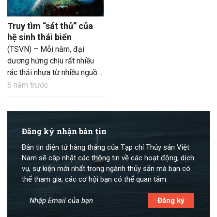
Truy tìm “sát thủ” của
hệ sinh thái biển
(TSVN) – Mỗi năm, đại
dương hứng chịu rất nhiều
rác thải nhựa từ nhiều nguồn
thải ra. Theo một báo cáo,
6 năm trước
thủy sản cũng là lĩnh vực
“góp phần” vào tình trạng
này; trong đó, việc thất thoát
các loại lưới đánh cá đã và
Đăng ký nhận bản tin
đang gây ra những hậu quả
Bản tin điện tử hàng tháng của Tạp chí Thủy sản Việt
rất nghiêm trọng đối với sinh
Nam sẽ cập nhật các thông tin về các hoạt động, dịch
vật biển nói riêng và hệ sinh
vụ, sự kiện mới nhất trong ngành thủy sản mà bạn có
thái biển nói chung.
thể tham gia, các cơ hội bạn có thể quan tâm.