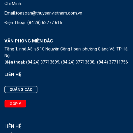
Chí Minh.
Email:
toasoan@thuysanvietnam.com.vn
Điện Thoại:
(84.28) 62777 616
VĂN PHÒNG MIỀN BẮC
Tầng 1, nhà A8, số 10 Nguyễn Công Hoan, phường Giảng Võ, TP Hà
Nội.
Điện thoại:
(84.24) 37713699;
(84.24) 37713638;
(84.4) 37711756
LIÊN HỆ
QUẢNG CÁO
GÓP Ý
LIÊN HỆ