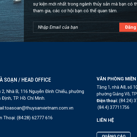
sự kiện mới nhất trong ngành thủy sản mà bạn có t
tham gia, các cơ hội bạn có thể quan tâm.
VĂN PHÒNG MIỀN
À SOẠN / HEAD OFFICE
Tầng 1, nhà A8, số 
 2, Nhà B, 116 Nguyễn Đình Chiểu, phường
phường Giảng Võ, TP 
 Định, TP. Hồ Chí Minh.
Điện thoại:
(84.24) 
(84.4) 37711756
il:
toasoan@thuysanvietnam.com.vn
n Thoại:
(84.28) 62777 616
LIÊN HỆ
QUẢNG CÁO