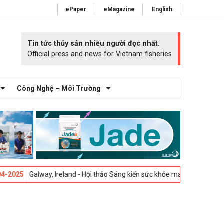
ePaper
eMagazine
English
Tin tức thủy sản nhiều người đọc nhất.
Official press and news for Vietnam fisheries
Công Nghệ – Môi Trường
 Ireland - Hội thảo Sáng kiến sức khỏe mang cá 2025 -
23-04-2025
Vig