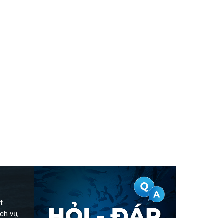
t
ch vụ,