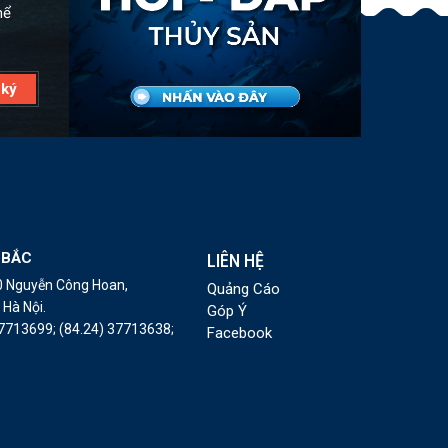
hể
 BẮC
LIÊN HỆ
10 Nguyễn Công Hoan,
Quảng Cáo
Hà Nội.
Góp Ý
37713699;
(84.24) 37713638;
Facebook