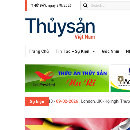
THỨ BẢY,
ngày 8/8/2026
Trang Chủ
Tin Tức – Sự Kiện
Góc Nhìn
N
i lần thứ 13 -
09-02-2026
London, UK - Hội nghị Thượng đỉnh Đổi mới
Sự kiện