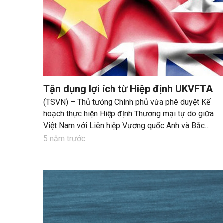
Tận dụng lợi ích từ Hiệp định UKVFTA
(TSVN) – Thủ tướng Chính phủ vừa phê duyệt Kế
hoạch thực hiện Hiệp định Thương mại tự do giữa
Việt Nam với Liên hiệp Vương quốc Anh và Bắc
Ireland (UKVFTA). Trong đó, chú trọng việc hỗ trợ
5 năm trước
doanh nghiệp Việt Nam tham gia “sân chơi” này.