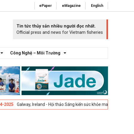
ePaper
eMagazine
English
Tin tức thủy sản nhiều người đọc nhất.
Official press and news for Vietnam fisheries
Công Nghệ – Môi Trường
alway, Ireland - Hội thảo Sáng kiến sức khỏe mang cá 2025 -
23-04-202