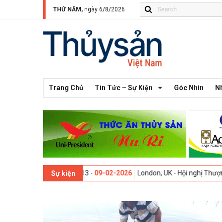
THỨ NĂM,
ngày 6/8/2026
Trang Chủ
Tin Tức – Sự Kiện
Góc Nhìn
N
Thế giới lần thứ 13 -
09-02-2026
London, UK - Hội nghị Thượng đỉnh Đ
Sự kiện