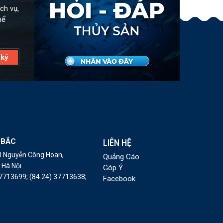
ch vụ,
hể
 BẮC
LIÊN HỆ
10 Nguyễn Công Hoan,
Quảng Cáo
Hà Nội.
Góp Ý
37713699;
(84.24) 37713638;
Facebook