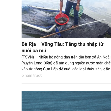
Bà Rịa – Vũng Tàu: Tăng thu nhập từ
nuôi cá mú
(TSVN) – Nhiều hộ nông dân trên địa bàn xã An Ngãi
(huyện Long Điền) đã tận dụng nguồn nước mặn chả
vào từ sông Cửa Lấp để nuôi các loại thủy sản, đặc
biệt là cá mú mang lại hiệu quả kinh tế cao. Điển hình
6 năm trước
hộ ông Phạm Văn Hai, thu nhập mỗi năm hơn 250
triệu đồng từ nuôi cá mú.