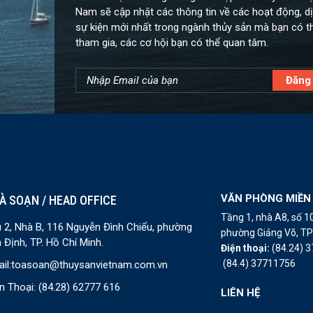
Nam sẽ cập nhật các thông tin về các hoạt động, dị
sự kiện mới nhất trong ngành thủy sản mà bạn có t
tham gia, các cơ hội bạn có thể quan tâm.
VĂN PHÒNG MIỀN
À SOẠN / HEAD OFFICE
Tầng 1, nhà A8, số 
 2, Nhà B, 116 Nguyễn Đình Chiểu, phường
phường Giảng Võ, TP 
 Định, TP. Hồ Chí Minh.
Điện thoại:
(84.24) 
(84.4) 37711756
il:
toasoan@thuysanvietnam.com.vn
n Thoại:
(84.28) 62777 616
LIÊN HỆ