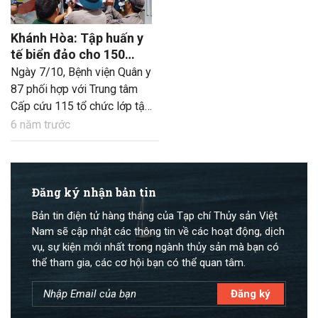
Khánh Hòa: Tập huấn y
tế biển đảo cho 150
nhân viên y tế
Ngày 7/10, Bệnh viện Quân y
87 phối hợp với Trung tâm
Cấp cứu 115 tổ chức lớp tập
huấn cấp cứu cơ bản cho
6 năm trước
150 nhân viên y tế khu vực
biển đảo tỉnh Khánh Hòa và
quân y các đơn vị tuyến.
Đăng ký nhận bản tin
Bản tin điện tử hàng tháng của Tạp chí Thủy sản Việt
Nam sẽ cập nhật các thông tin về các hoạt động, dịch
vụ, sự kiện mới nhất trong ngành thủy sản mà bạn có
thể tham gia, các cơ hội bạn có thể quan tâm.