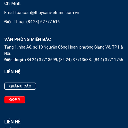
Chí Minh.
Email:
toasoan@thuysanvietnam.com.vn
Điện Thoại:
(84.28) 62777 616
VĂN PHÒNG MIỀN BẮC
Tầng 1, nhà A8, số 10 Nguyễn Công Hoan, phường Giảng Võ, TP Hà
Nội.
Điện thoại:
(84.24) 37713699;
(84.24) 37713638;
(84.4) 37711756
LIÊN HỆ
QUẢNG CÁO
GÓP Ý
LIÊN HỆ