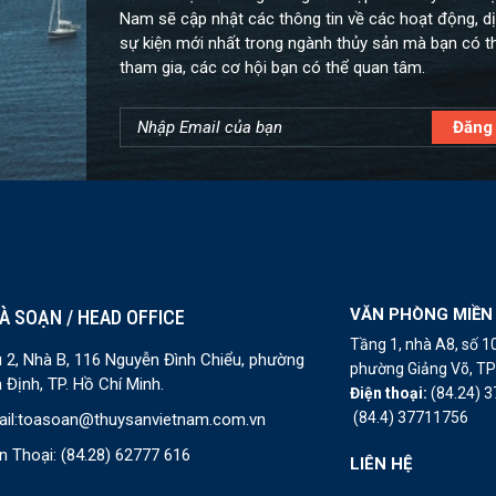
Nam sẽ cập nhật các thông tin về các hoạt động, dị
sự kiện mới nhất trong ngành thủy sản mà bạn có t
tham gia, các cơ hội bạn có thể quan tâm.
VĂN PHÒNG MIỀN
À SOẠN / HEAD OFFICE
Tầng 1, nhà A8, số 
 2, Nhà B, 116 Nguyễn Đình Chiểu, phường
phường Giảng Võ, TP 
 Định, TP. Hồ Chí Minh.
Điện thoại:
(84.24) 
(84.4) 37711756
il:
toasoan@thuysanvietnam.com.vn
n Thoại:
(84.28) 62777 616
LIÊN HỆ