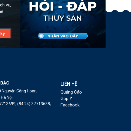
ch vụ,
hể
 BẮC
LIÊN HỆ
10 Nguyễn Công Hoan,
Quảng Cáo
Hà Nội.
Góp Ý
37713699;
(84.24) 37713638;
Facebook