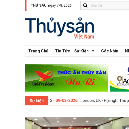
THỨ SÁU,
ngày 7/8/2026
Trang Chủ
Tin Tức – Sự Kiện
Góc Nhìn
N
Thế giới lần thứ 13 -
09-02-2026
London, UK - Hội nghị Thượng đỉnh 
Sự kiện