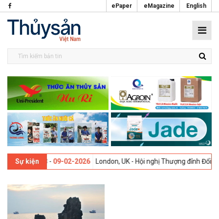
ePaper
eMagazine
English
n thứ 13 -
09-02-2026
London, UK - Hội nghị Thượng đỉnh Đổi mới Sá
Sự kiện