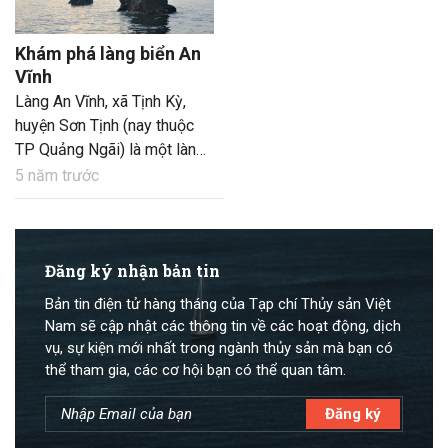
Khám phá làng biển An
Vĩnh
Làng An Vĩnh, xã Tịnh Kỳ,
huyện Sơn Tịnh (nay thuộc
TP Quảng Ngãi) là một làng
chài lâu đời có nhiều di tích
5 năm trước
lịch sử văn hóa. Đây cũng là
nơi còn nguyên vẹn về những
câu chuyện ngư dân làng An
Vĩnh tham gia cùng đội Hùng
Đăng ký nhận bản tin
binh năm xưa giong buồm đi
Bản tin điện tử hàng tháng của Tạp chí Thủy sản Việt
cắm mốc xác định chủ
Nam sẽ cập nhật các thông tin về các hoạt động, dịch
quyền biển đảo Hoàng Sa,
vụ, sự kiện mới nhất trong ngành thủy sản mà bạn có
Trường Sa của đất nước ta.
thể tham gia, các cơ hội bạn có thể quan tâm.