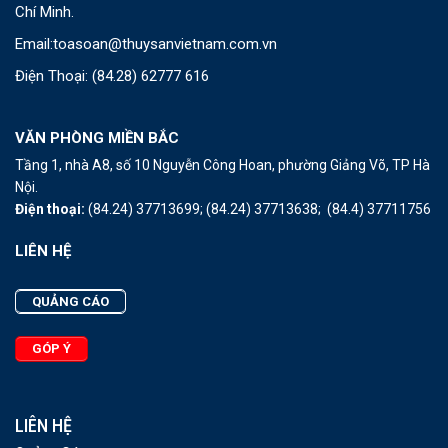
Chí Minh.
Email:
toasoan@thuysanvietnam.com.vn
Điện Thoại:
(84.28) 62777 616
VĂN PHÒNG MIỀN BẮC
Tầng 1, nhà A8, số 10 Nguyễn Công Hoan, phường Giảng Võ, TP Hà
Nội.
Điện thoại:
(84.24) 37713699;
(84.24) 37713638;
(84.4) 37711756
LIÊN HỆ
QUẢNG CÁO
GÓP Ý
LIÊN HỆ