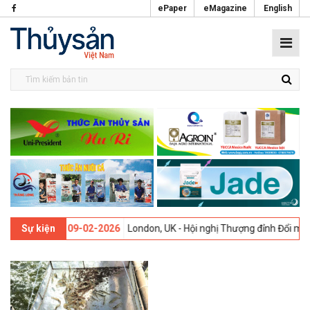
ePaper
eMagazine
English
 thứ 13 -
09-02-2026
London, UK - Hội nghị Thượng đỉnh Đổi mới Sáng
Sự kiện