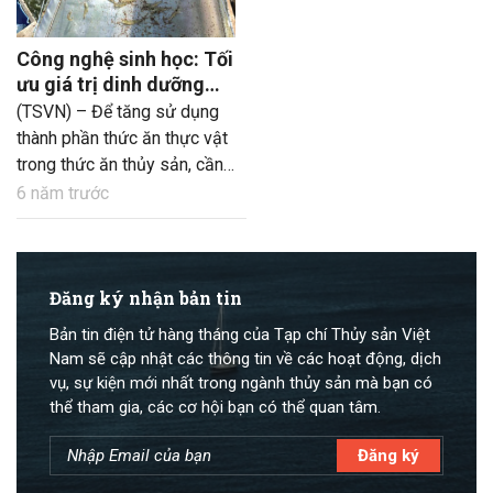
Công nghệ sinh học: Tối
ưu giá trị dinh dưỡng
của thức ăn thủy sản
(TSVN) – Để tăng sử dụng
thành phần thức ăn thực vật
trong thức ăn thủy sản, cần
nâng cao giá trị dinh dưỡng
6 năm trước
và giảm thiểu chất kháng
dinh dưỡng bằng quy trình
công nghệ sinh học. Lên
men giá thể rắn (SSF) và
Đăng ký nhận bản tin
enzyme ngoại sinh là một
Bản tin điện tử hàng tháng của Tạp chí Thủy sản Việt
trong số đó.
Nam sẽ cập nhật các thông tin về các hoạt động, dịch
vụ, sự kiện mới nhất trong ngành thủy sản mà bạn có
thể tham gia, các cơ hội bạn có thể quan tâm.