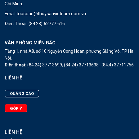
Chí Minh.
Email:
toasoan@thuysanvietnam.com.vn
Điện Thoại:
(84.28) 62777 616
VĂN PHÒNG MIỀN BẮC
Tầng 1, nhà A8, số 10 Nguyễn Công Hoan, phường Giảng Võ, TP Hà
Nội.
Điện thoại:
(84.24) 37713699;
(84.24) 37713638;
(84.4) 37711756
LIÊN HỆ
QUẢNG CÁO
GÓP Ý
LIÊN HỆ