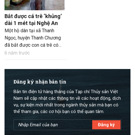
Bắt được cá trê ‘khủng’
dài 1 mét tại Nghệ An
Một hộ dân tại xã Thanh
Ngọc, huyện Thanh Chương
đã bắt được con cá trê có
chiều dài lên đến 1 mét,
6 năm trước
“khủng” nhất trên địa bàn từ
trước đến nay.
Đăng ký nhận bản tin
Bản tin điện tử hàng tháng của Tạp chí Thủy sản Việt
Nam sẽ cập nhật các thông tin về các hoạt động, dịch
vụ, sự kiện mới nhất trong ngành thủy sản mà bạn có
thể tham gia, các cơ hội bạn có thể quan tâm.