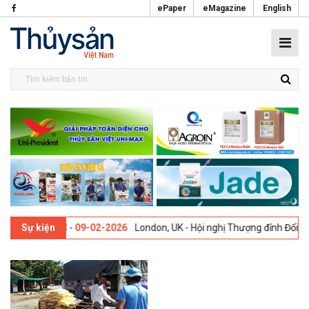
ePaper
eMagazine
English
i lần thứ 13 -
09-02-2026
London, UK - Hội nghị Thượng đỉnh Đổi mới
Sự kiện