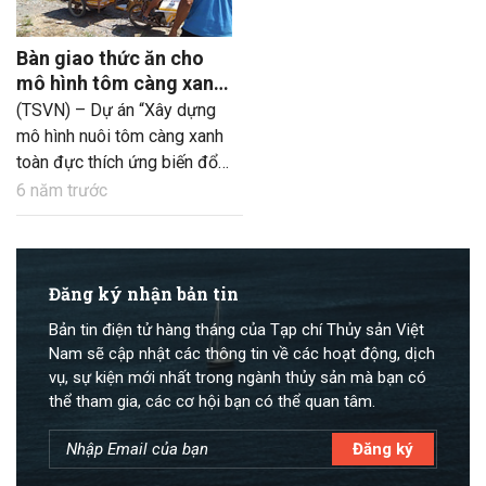
Bàn giao thức ăn cho
mô hình tôm càng xanh
toàn đực – lúa
(TSVN) – Dự án “Xây dựng
mô hình nuôi tôm càng xanh
toàn đực thích ứng biến đổi
khí hậu gắn với liên kết tiêu
6 năm trước
thụ sản phẩm” do Trung tâm
Khuyến nông Quốc gia phối
hợp với Trung tâm Khuyến
nông Bến Tre triển khai thực
Đăng ký nhận bản tin
hiện trong 3 năm (từ 2019 –
Bản tin điện tử hàng tháng của Tạp chí Thủy sản Việt
2021) tại 5 tỉnh Tiền Giang,
Nam sẽ cập nhật các thông tin về các hoạt động, dịch
Bến Tre, Long An, Trà Vinh,
vụ, sự kiện mới nhất trong ngành thủy sản mà bạn có
Sóc Trăng.
thể tham gia, các cơ hội bạn có thể quan tâm.