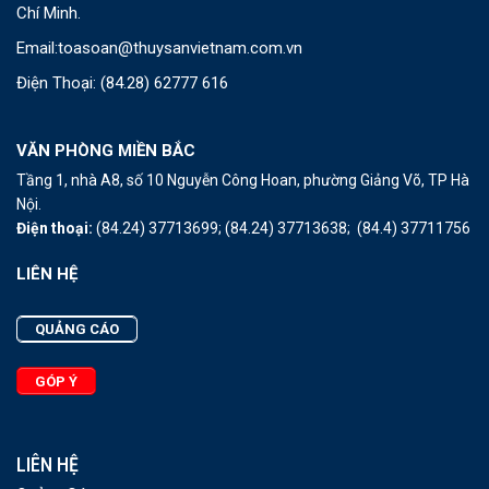
Chí Minh.
Email:
toasoan@thuysanvietnam.com.vn
Điện Thoại:
(84.28) 62777 616
VĂN PHÒNG MIỀN BẮC
Tầng 1, nhà A8, số 10 Nguyễn Công Hoan, phường Giảng Võ, TP Hà
Nội.
Điện thoại:
(84.24) 37713699;
(84.24) 37713638;
(84.4) 37711756
LIÊN HỆ
QUẢNG CÁO
GÓP Ý
LIÊN HỆ