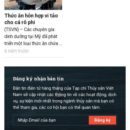
Thức ăn hỗn hợp vi tảo
cho cá rô phi
(TSVN) – Các chuyên gia
dinh dưỡng tại Mỹ đã phát
triển một loại thức ăn chứa 2
hỗn hợp vi tảo biển hoàn
6 năm trước
toàn loại bỏ bột cá, dầu cá
nhưng vẫn đạt hiệu quả
trong việc cải thiện tăng
trưởng và tiết kiệm chi phí
Đăng ký nhận bản tin
cho người nuôi cá rô phi trên
Bản tin điện tử hàng tháng của Tạp chí Thủy sản Việt
toàn cầu.
Nam sẽ cập nhật các thông tin về các hoạt động, dịch
vụ, sự kiện mới nhất trong ngành thủy sản mà bạn có
thể tham gia, các cơ hội bạn có thể quan tâm.