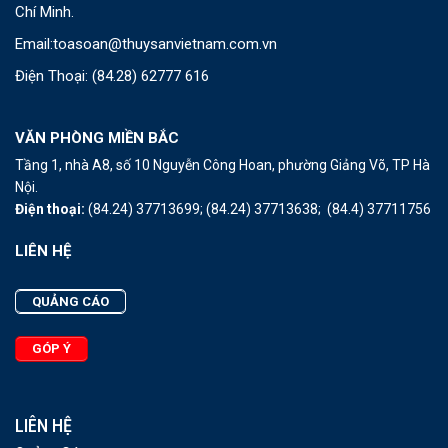
Chí Minh.
Email:
toasoan@thuysanvietnam.com.vn
Điện Thoại:
(84.28) 62777 616
VĂN PHÒNG MIỀN BẮC
Tầng 1, nhà A8, số 10 Nguyễn Công Hoan, phường Giảng Võ, TP Hà
Nội.
Điện thoại:
(84.24) 37713699;
(84.24) 37713638;
(84.4) 37711756
LIÊN HỆ
QUẢNG CÁO
GÓP Ý
LIÊN HỆ