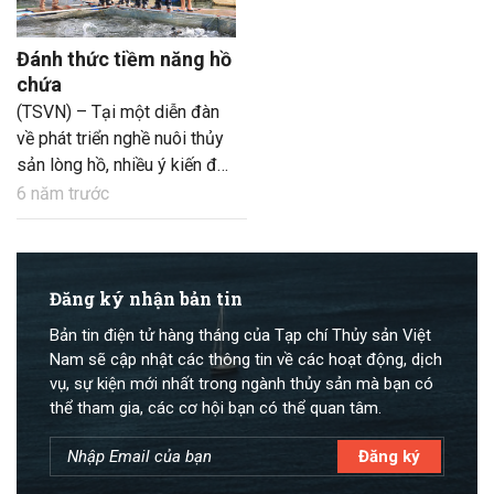
Đánh thức tiềm năng hồ
chứa
(TSVN) – Tại một diễn đàn
về phát triển nghề nuôi thủy
sản lòng hồ, nhiều ý kiến đều
đồng thuận rằng đã đến lúc
6 năm trước
chúng ta đánh thức tiềm
năng hồ chứa, phát triển nuôi
thủy sản đạt hiệu quả và
hướng tới sản phẩm OCOP
Đăng ký nhận bản tin
tại các tỉnh miền núi phía
Bản tin điện tử hàng tháng của Tạp chí Thủy sản Việt
Bắc.
Nam sẽ cập nhật các thông tin về các hoạt động, dịch
vụ, sự kiện mới nhất trong ngành thủy sản mà bạn có
thể tham gia, các cơ hội bạn có thể quan tâm.