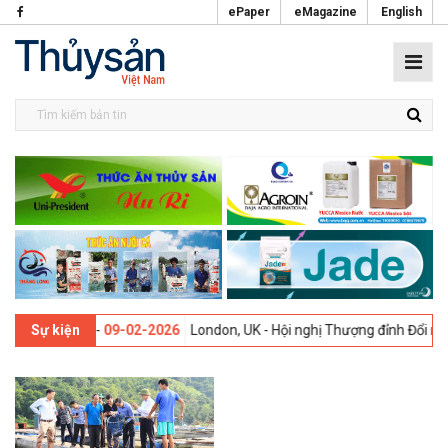
ePaper
eMagazine
English
 lần thứ 13 -
09-02-2026
London, UK - Hội nghị Thượng đỉnh Đổi mới 
Sự kiện