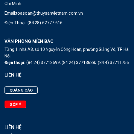
Chí Minh.
Email:
toasoan@thuysanvietnam.com.vn
Điện Thoại:
(84.28) 62777 616
VĂN PHÒNG MIỀN BẮC
Tầng 1, nhà A8, số 10 Nguyễn Công Hoan, phường Giảng Võ, TP Hà
Nội.
Điện thoại:
(84.24) 37713699;
(84.24) 37713638;
(84.4) 37711756
LIÊN HỆ
QUẢNG CÁO
GÓP Ý
LIÊN HỆ