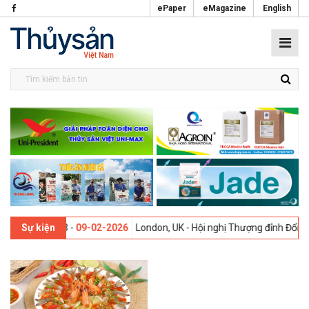
ePaper
eMagazine
English
ần thứ 13 -
09-02-2026
London, UK - Hội nghị Thượng đỉnh Đổi mới Sá
Sự kiện