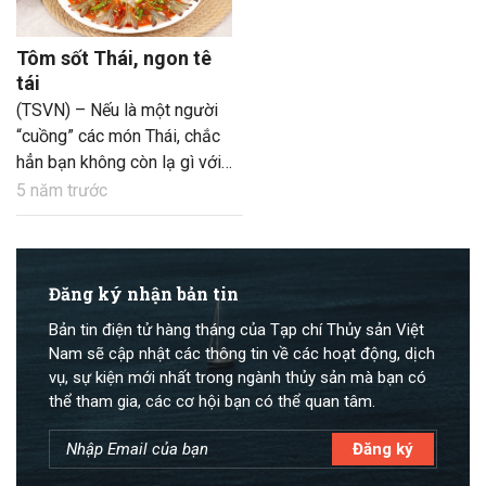
Tôm sốt Thái, ngon tê
tái
(TSVN) – Nếu là một người
“cuồng” các món Thái, chắc
hẳn bạn không còn lạ gì với
món tôm sống chấm sốt ớt
5 năm trước
cay. Vị cay tê tái của sốt
Thái kết hợp với vị ngọt của
tôm mà không hề tanh, món
ăn này sẽ trở thành món
Đăng ký nhận bản tin
khoái khẩu của nhiều gia
Bản tin điện tử hàng tháng của Tạp chí Thủy sản Việt
đình đấy!
Nam sẽ cập nhật các thông tin về các hoạt động, dịch
vụ, sự kiện mới nhất trong ngành thủy sản mà bạn có
thể tham gia, các cơ hội bạn có thể quan tâm.