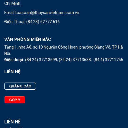
Chí Minh.
Email:
toasoan@thuysanvietnam.com.vn
Điện Thoại:
(84.28) 62777 616
VĂN PHÒNG MIỀN BẮC
Tầng 1, nhà A8, số 10 Nguyễn Công Hoan, phường Giảng Võ, TP Hà
Nội.
Điện thoại:
(84.24) 37713699;
(84.24) 37713638;
(84.4) 37711756
LIÊN HỆ
QUẢNG CÁO
GÓP Ý
LIÊN HỆ