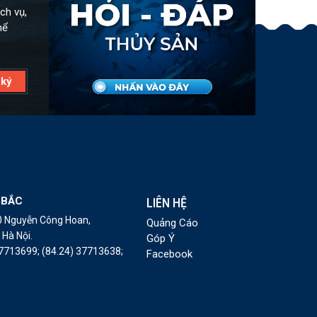
ch vụ,
hể
 BẮC
LIÊN HỆ
10 Nguyễn Công Hoan,
Quảng Cáo
Hà Nội.
Góp Ý
37713699;
(84.24) 37713638;
Facebook