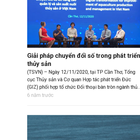
Giải pháp chuyển đổi số trong phát triể
thủy sản
(TSVN) – Ngày 12/11/2020, tại TP Cần Thơ, Tổng
cục Thủy sản và Cơ quan Hợp tác phát triển Đức
(GIZ) phối hợp tổ chức Đối thoại bàn tròn ngành thủy
sản với chủ đề “Chuyển đổi số để nâng cao quản lý
6 năm trước
và sản xuất nuôi thủy sản bền vững ở Việt Nam”.