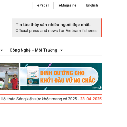
ePaper
eMagazine
English
Tin tức thủy sản nhiều người đọc nhất.
Official press and news for Vietnam fisheries
Công Nghệ – Môi Trường
i thảo Sáng kiến sức khỏe mang cá 2025 -
23-04-2025
Vigo, Tây Ban Nh