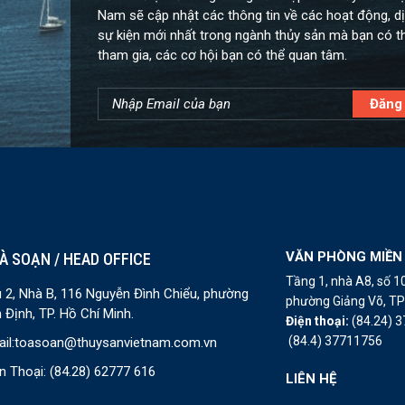
Nam sẽ cập nhật các thông tin về các hoạt động, dị
sự kiện mới nhất trong ngành thủy sản mà bạn có t
tham gia, các cơ hội bạn có thể quan tâm.
VĂN PHÒNG MIỀN
À SOẠN / HEAD OFFICE
Tầng 1, nhà A8, số 
 2, Nhà B, 116 Nguyễn Đình Chiểu, phường
phường Giảng Võ, TP 
 Định, TP. Hồ Chí Minh.
Điện thoại:
(84.24) 
(84.4) 37711756
il:
toasoan@thuysanvietnam.com.vn
n Thoại:
(84.28) 62777 616
LIÊN HỆ