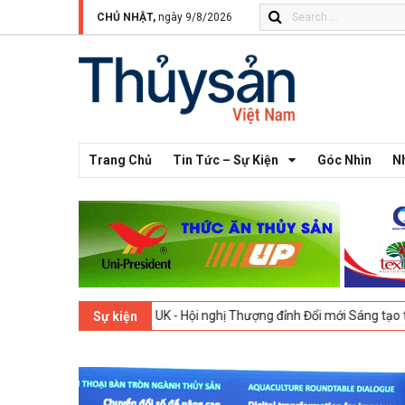
CHỦ NHẬT,
ngày 9/8/2026
Trang Chủ
Tin Tức – Sự Kiện
Góc Nhìn
N
-
09-02-2026
London, UK - Hội nghị Thượng đỉnh Đổi mới Sáng tạo tr
Sự kiện