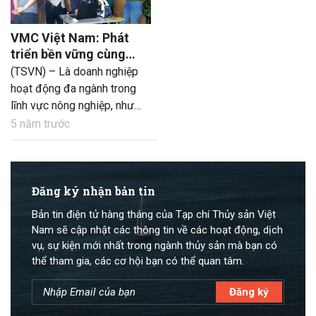
VMC Việt Nam: Phát
triển bền vững cùng
người nuôi tôm, cá
(TSVN) – Là doanh nghiệp
hoạt động đa ngành trong
lĩnh vực nông nghiệp, như
sản xuất thuốc thú y, thuốc
5 năm trước
sát trùng, probiotics, phụ gia
thức ăn cho ngành chăn nuôi
thú y và NTTS…, Công ty
VMC Việt Nam còn được
Đăng ký nhận bản tin
người nuôi tôm, cá biết đến
Bản tin điện tử hàng tháng của Tạp chí Thủy sản Việt
bởi sự đồng hành trên hành
Nam sẽ cập nhật các thông tin về các hoạt động, dịch
trình vượt gian khó.
vụ, sự kiện mới nhất trong ngành thủy sản mà bạn có
thể tham gia, các cơ hội bạn có thể quan tâm.