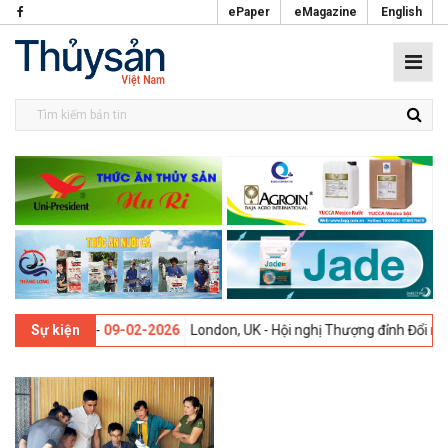
ePaper
eMagazine
English
 lần thứ 13 -
09-02-2026
London, UK - Hội nghị Thượng đỉnh Đổi mới 
Sự kiện