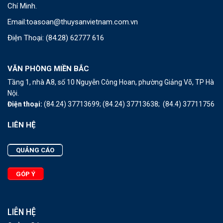
Chí Minh.
Email:
toasoan@thuysanvietnam.com.vn
Điện Thoại:
(84.28) 62777 616
VĂN PHÒNG MIỀN BẮC
Tầng 1, nhà A8, số 10 Nguyễn Công Hoan, phường Giảng Võ, TP Hà
Nội.
Điện thoại:
(84.24) 37713699;
(84.24) 37713638;
(84.4) 37711756
LIÊN HỆ
QUẢNG CÁO
GÓP Ý
LIÊN HỆ