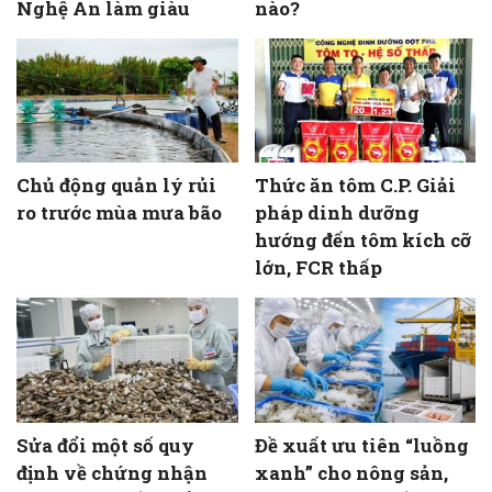
Nghệ An làm giàu
nào?
Chủ động quản lý rủi
Thức ăn tôm C.P. Giải
ro trước mùa mưa bão
pháp dinh dưỡng
hướng đến tôm kích cỡ
lớn, FCR thấp
Sửa đổi một số quy
Đề xuất ưu tiên “luồng
định về chứng nhận
xanh” cho nông sản,